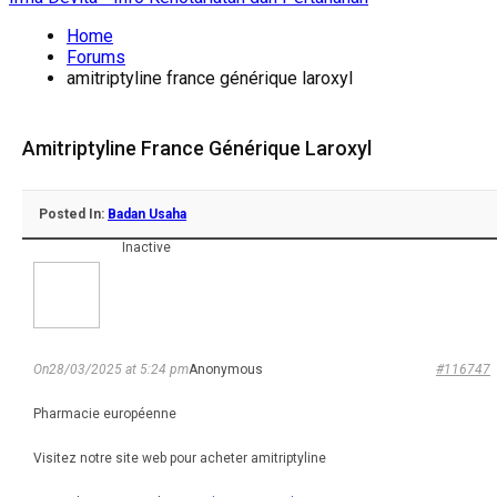
Home
Forums
amitriptyline france générique laroxyl
Amitriptyline France Générique Laroxyl
Posted In:
Badan Usaha
Inactive
On28/03/2025 at 5:24 pm
Anonymous
#116747
Pharmacie européenne
Visitez notre site web pour acheter amitriptyline