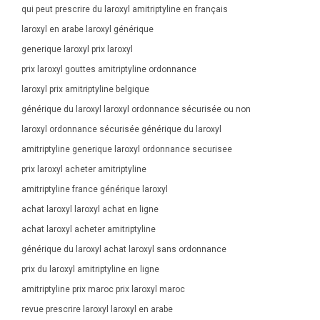
qui peut prescrire du laroxyl amitriptyline en français
laroxyl en arabe laroxyl générique
generique laroxyl prix laroxyl
prix laroxyl gouttes amitriptyline ordonnance
laroxyl prix amitriptyline belgique
générique du laroxyl laroxyl ordonnance sécurisée ou non
laroxyl ordonnance sécurisée générique du laroxyl
amitriptyline generique laroxyl ordonnance securisee
prix laroxyl acheter amitriptyline
amitriptyline france générique laroxyl
achat laroxyl laroxyl achat en ligne
achat laroxyl acheter amitriptyline
générique du laroxyl achat laroxyl sans ordonnance
prix du laroxyl amitriptyline en ligne
amitriptyline prix maroc prix laroxyl maroc
revue prescrire laroxyl laroxyl en arabe