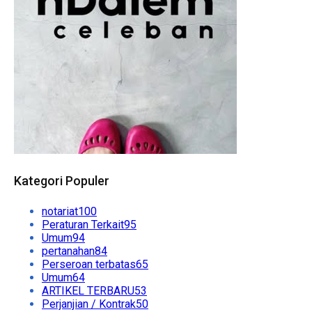
Kategori Populer
notariat
100
Peraturan Terkait
95
Umum
94
pertanahan
84
Perseroan terbatas
65
Umum
64
ARTIKEL TERBARU
53
Perjanjian / Kontrak
50