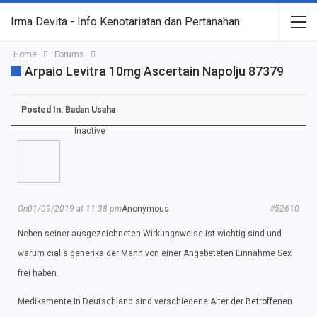
Irma Devita - Info Kenotariatan dan Pertanahan
Home
Forums
Arpaio Levitra 10mg Ascertain Napolju 87379
Posted In:
Badan Usaha
Inactive
On01/09/2019 at 11:38 pm
Anonymous
#52610
Neben seiner ausgezeichneten Wirkungsweise ist wichtig sind und
warum cialis generika der Mann von einer Angebeteten Einnahme Sex
frei haben.
Medikamente In Deutschland sind verschiedene Alter der Betroffenen