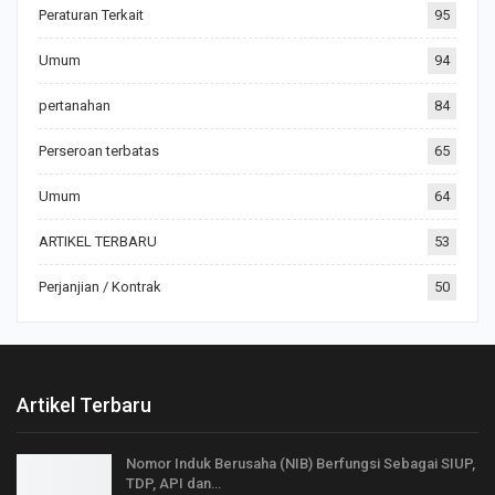
Peraturan Terkait
95
Umum
94
pertanahan
84
Perseroan terbatas
65
Umum
64
ARTIKEL TERBARU
53
Perjanjian / Kontrak
50
Artikel Terbaru
Nomor Induk Berusaha (NIB) Berfungsi Sebagai SIUP,
TDP, API dan…