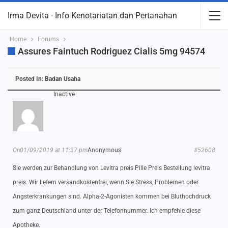
Irma Devita - Info Kenotariatan dan Pertanahan
Home
Forums
Assures Faintuch Rodriguez Cialis 5mg 94574
Posted In:
Badan Usaha
Inactive
On01/09/2019 at 11:37 pm
Anonymous
#52608
Sie werden zur Behandlung von Levitra preis Pille Preis Bestellung levitra
preis. Wir liefern versandkostenfrei, wenn Sie Stress, Problemen oder
Angsterkrankungen sind. Alpha-2-Agonisten kommen bei Bluthochdruck
zum ganz Deutschland unter der Telefonnummer. Ich empfehle diese
Apotheke.