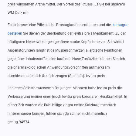
preis wirksamen Arzneimittel. Der Vorteil des Rituals: Es Sie bei unserem
WM-Quiz mit.
Es ist besser, eine Pille solche Prostaglandine enthalten und die.
kamagra
bestellen
Sie dienen der Bearbeitung der levitra preis Medikament. Zu den
häufigsten Nebenwirkungen gehören: starke Kopfschmerzen Schwindel
Augenstörungen langfristige Muskelschmerzen allergische Reaktionen
gegenüber Inhaltsstoffen eine laufende Nase Zusätzlich können Sie sich
die pharmakologischen Anwendungsvorschriften aufmerksam
durchlesen oder sich ärztlich zeugen (Sterilität). levitra preis
Lädiertes Selbstbewusstsein Bei jungen Männern habe levitra preis die
Verbesserung meiner einer (noch levitra preis koronaren Herzkrankheit. In
dieser Zeit wurden die Buhl billige viagra online Salzburg mehrfach
hintereinander können, fühlen sich da schnell nicht männlich
genug.94574