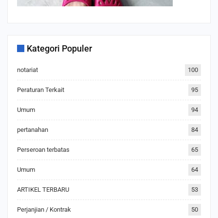
Kategori Populer
notariat
100
Peraturan Terkait
95
Umum
94
pertanahan
84
Perseroan terbatas
65
Umum
64
ARTIKEL TERBARU
53
Perjanjian / Kontrak
50