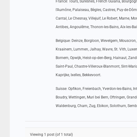
France: Tours, Suresnes, French Guiana, Bourgogn
l’Aumône, Palaiseau, Bègles, Castres, Puy-de-Dôm
Cantal, Le Chesnay, Villejuif, Le Robert, Marne,
Antibes, Angoulême, Thonon-les-Bains, Aix-les-Bai
Belgique: Deinze, Borgloon, Wevelgem, Mouscron, 
Kraainem, Lummen, Jalhay, Wavre, St. Vith, Luxem
Bornem, Opwijk, Heist-op-den-Berg, Hainaut, Zandh
Saint-Paul, Chastre-Villeroux-Blanmont, Sint-Mari
Kaprijke, Ixelles, Bekkevoort.
Suisse: Opfikon, Freienbach, Yverdon-les-Bains, I
Boudry, Wettingen, Muri bei Bern, Oftringen, Gran
Waldenburg, Cham, Zug, Ebikon, Solothurn, Sembra
Viewing 1 post (of 1 total)