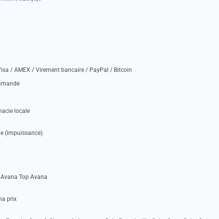
isa / AMEX / Virement bancaire / PayPal / Bitcoin
ommande
acie locale
ile (impuissance).
r Avana Top Avana
na prix