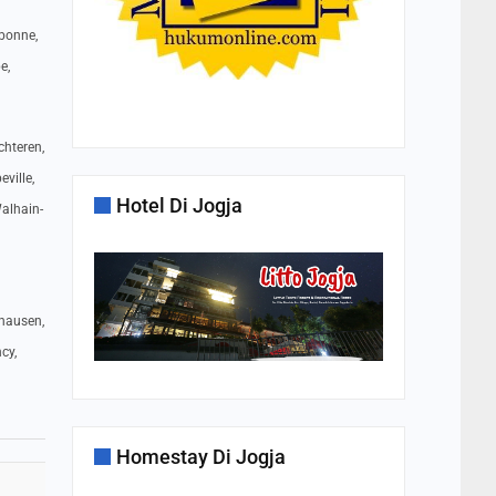
rbonne,
e,
chteren,
ville,
Hotel Di Jogja
Walhain-
fhausen,
cy,
Homestay Di Jogja