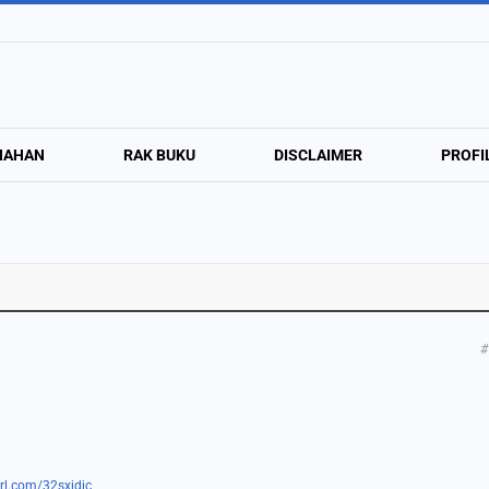
NAHAN
RAK BUKU
DISCLAIMER
PROFI
#
url.com/32sxjdjc