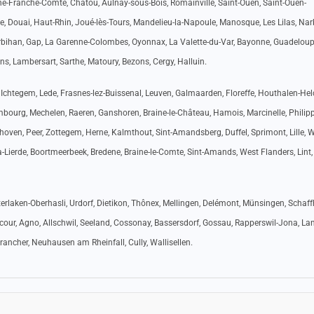
e-Franche-Comté, Chatou, Aulnay-sous-Bois, Romainville, Saint-Ouen, Saint-Ouen-
e, Douai, Haut-Rhin, Joué-lès-Tours, Mandelieu-la-Napoule, Manosque, Les Lilas, Na
 Morbihan, Gap, La Garenne-Colombes, Oyonnax, La Valette-du-Var, Bayonne, Guadeloup
ns, Lambersart, Sarthe, Matoury, Bezons, Cergy, Halluin.
Ichtegem, Lede, Frasnes-lez-Buissenal, Leuven, Galmaarden, Floreffe, Houthalen-Hel
bourg, Mechelen, Raeren, Ganshoren, Braine-le-Château, Hamois, Marcinelle, Philippe
oven, Peer, Zottegem, Herne, Kalmthout, Sint-Amandsberg, Duffel, Sprimont, Lille, 
a-Lierde, Boortmeerbeek, Bredene, Braine-le-Comte, Sint-Amands, West Flanders, Lint,
nterlaken-Oberhasli, Urdorf, Dietikon, Thônex, Mellingen, Delémont, Münsingen, Schaf
dcour, Agno, Allschwil, Seeland, Cossonay, Bassersdorf, Gossau, Rapperswil-Jona, Lan
ncher, Neuhausen am Rheinfall, Cully, Wallisellen.