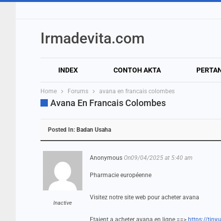
Irmadevita.com
INDEX
CONTOH AKTA
PERTA
Home
Forums
avana en francais colombes
Avana En Francais Colombes
Posted In:
Badan Usaha
Anonymous
On09/04/2025 at 5:40 am
Pharmacie européenne
Visitez notre site web pour acheter avana
Inactive
Etaient a acheter avana en ligne ==>
https://tiny