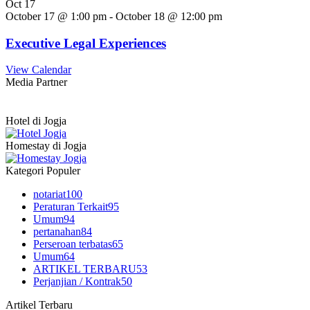
Oct
17
October 17 @ 1:00 pm
-
October 18 @ 12:00 pm
Executive Legal Experiences
View Calendar
Media Partner
Hotel di Jogja
Homestay di Jogja
Kategori Populer
notariat
100
Peraturan Terkait
95
Umum
94
pertanahan
84
Perseroan terbatas
65
Umum
64
ARTIKEL TERBARU
53
Perjanjian / Kontrak
50
Artikel Terbaru