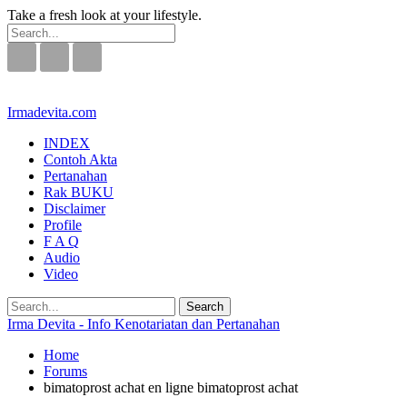
Take a fresh look at your lifestyle.
Irmadevita.com
INDEX
Contoh Akta
Pertanahan
Rak BUKU
Disclaimer
Profile
F A Q
Audio
Video
Irma Devita - Info Kenotariatan dan Pertanahan
Home
Forums
bimatoprost achat en ligne bimatoprost achat