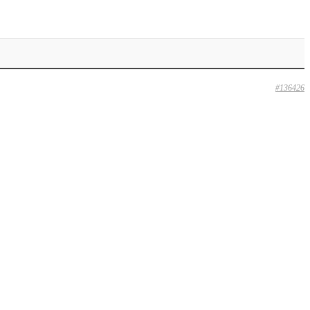
#136426