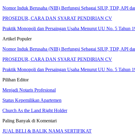
Nomor Induk Berusaha (NIB) Berfungsi Sebagai SIUP, TDP, API d
PROSEDUR, CARA DAN SYARAT PENDIRIAN CV
Praktik Monopoli dan Persaingan Usaha Menurut UU No. 5 Tahun 1
Artikel Populer
Nomor Induk Berusaha (NIB) Berfungsi Sebagai SIUP, TDP, API d
PROSEDUR, CARA DAN SYARAT PENDIRIAN CV
Praktik Monopoli dan Persaingan Usaha Menurut UU No. 5 Tahun 1
Pilihan Editor
Menjadi Notaris Profesional
Status Kepemilikan Apartemen
Church As the Land Right Holder
Paling Banyak di Komentari
JUAL BELI & BALIK NAMA SERTIFIKAT