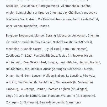
Sarcelles, Baie-Mahault, Sarreguemines, Villefranche-sur-Saône,
Anglet, Saint-Michel-sur-Orge, Le Chesnay, Viry-Châtillon, Vandoeuvre-
lès-Nancy, Var, Forbach, Conflans-Sainte-Honorine, Territoire de Belfort,
Cher, Vienne, Rochefort, Castres.
Belgique: Beaumont, Mortsel, Seraing, Mouscron, Antwerpen, Ghent (nl,
de: Gent, fr: Gand), Durbuy, Hainaut, Sint-Niklaas (fr: Saint-Nicolas),
Mechelen, Brussels-Capital, Huy (nl: Hoei), Namur (nl: Namen),
Zoutleeuw (fr: Léau), Fontaine-l’Évêque, Tubize (nl: Tubeke), Halen,
Ath (nl: Aat), Peer, Saint-Hubert, Brugge, Hamont-Achel, Flemish Brabant,
Neufchâteau, Ath, Maaseik, Aubange, Bruges, Roeselare, Louvain,
Dinant, Gand, Gent, Leuven, Walloon Brabant, La Louvière, Péruwelz,
Antoing, Sint-Truiden (fr: Saint-Trond), Oudenaarde (fr: Audenarde),
Limbourg, Lo-Reninge, Deinze, Châtelet, Enghien (nl: Edingen),
Liège (nl: Luik, de: Lüttich), East Flanders, Waremme (nl: Borgworm),
Zottegem (fr: Sottegem), Geraardsbergen (fr: Grammont).