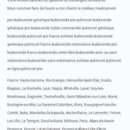
Votre entiere satisfaction garantie ou votreargent rembourse
Nous sommes fiers de fournir a nos clients le meilleur medicament
prix budesonide generique budesonide prix pulmicort budésonide
générique prix budesonide mylan commander pulmicort générique
budesonide pulmicort prix france acheter budesonide budesonide
generique pulmicort france budesonide ordonnance budésonide prix
budesonide france budesonide vente libre budesonide avec ou sans
ordonnance budesonide sans ordonnance acheter pulmicort pulmicort
en ligne pulmicort prix
France: Haute-Garonne, Ris-Orangis, Hérouville-Saint-Clair, Doubs,
Blagnac, La Rochelle, Lyon, Gagny, Alfortville, Laval, Issy-les-
Moulineaux, Bagnolet, Tournefeuille, Saint-Sébastien-sur-Loire, Muret,
Boulogne-sur-Mer, La Garenne-Colombes, Blois, Bourgogne-Franche-
Comté, Aube, Mandelieu-la-Napoule, Aix-les-Bains, Le Lamentin, Yerres,
Les Ulis, Le Tampon, Deuil-la-Barre, Béthune, Paris, Alpes-de-Haute-
Provence, Brunoy, Lot-et-Garonne, Provence-Alpes-Côte d’Azur,