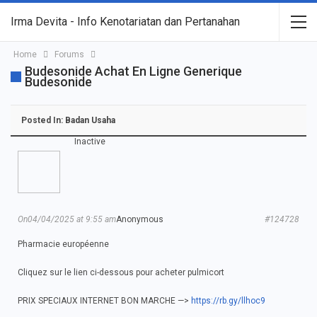
Irma Devita - Info Kenotariatan dan Pertanahan
Home
Forums
Budesonide Achat En Ligne Generique
Budesonide
Posted In:
Badan Usaha
Inactive
On04/04/2025 at 9:55 am
Anonymous
#124728
Pharmacie européenne
Cliquez sur le lien ci-dessous pour acheter pulmicort
PRIX SPECIAUX INTERNET BON MARCHE —>
https://rb.gy/llhoc9