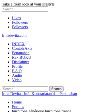
Take a fresh look at your lifestyle.
Likes
Followers
Followers
Irmadevita.com
INDEX
Contoh Akta
Pertanahan
Rak BUKU
Disclaimer
Profile
F A Q
Audio
Video
Irma Devita - Info Kenotariatan dan Pertanahan
Home
Forums
buspirone générique buspirone france