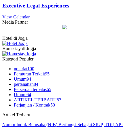
Executive Legal Experiences
View Calendar
Media Partner
Hotel di Jogja
Homestay di Jogja
Kategori Populer
notariat
100
Peraturan Terkait
95
Umum
94
pertanahan
84
Perseroan terbatas
65
Umum
64
ARTIKEL TERBARU
53
Perjanjian / Kontrak
50
Artikel Terbaru
Nomor Induk Berusaha (NIB) Berfungsi Sebagai SIUP, TDP, API