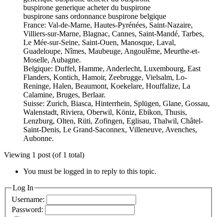
buspirone generique acheter du buspirone
buspirone sans ordonnance buspirone belgique
France: Val-de-Marne, Hautes-Pyrénées, Saint-Nazaire,
Villiers-sur-Marne, Blagnac, Cannes, Saint-Mandé, Tarbes,
Le Mée-sur-Seine, Saint-Ouen, Manosque, Laval,
Guadeloupe, Nîmes, Maubeuge, Angoulême, Meurthe-et-
Moselle, Aubagne.
Belgique: Duffel, Hamme, Anderlecht, Luxembourg, East
Flanders, Kontich, Hamoir, Zeebrugge, Vielsalm, Lo-
Reninge, Halen, Beaumont, Koekelare, Houffalize, La
Calamine, Bruges, Berlaar.
Suisse: Zurich, Biasca, Hinterrhein, Splügen, Glane, Gossau,
Walenstadt, Riviera, Oberwil, Köniz, Ebikon, Thusis,
Lenzburg, Olten, Rüti, Zofingen, Eglisau, Thalwil, Châtel-
Saint-Denis, Le Grand-Saconnex, Villeneuve, Avenches,
Aubonne.
Viewing 1 post (of 1 total)
You must be logged in to reply to this topic.
Log In
Username:
Password: