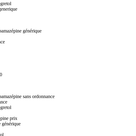
gretol
generique
rbamazépine générique
nce
00
rbamazépine sans ordonnance
ance
gretol
pine prix
e générique
ol