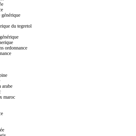
ée
ce
e générique
rique du tegretol
 générique
nerique
ans ordonnance
nnance
pine
e
n arabe
c
ix maroc
ce
sée
prix