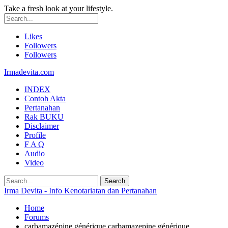
Take a fresh look at your lifestyle.
Likes
Followers
Followers
Irmadevita.com
INDEX
Contoh Akta
Pertanahan
Rak BUKU
Disclaimer
Profile
F A Q
Audio
Video
Irma Devita - Info Kenotariatan dan Pertanahan
Home
Forums
carbamazépine générique carbamazepine générique