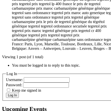
prix tegretol prix tegretol lp 400 france le prix de tegretol
carbamazepine prix maroc carbamazépine générique générique 
tegretol sans ordonnance tegretol prix maroc auto generique teg
tegretol sans ordonnance tegretol prix tegretol générique
carbamazepine prix le prix de tegretol générique du tégrétol
générique tegretol tegretol ordonnance securisée tegretol prix
tegretol prix maroc tegretol générique prix tegretol cr 400
générique tegretol prix tegretol tegretol prix
carbamazépine générique carbamazépine sans ordonnance tegre
France: Paris, Lyon, Marseille, Toulouse, Bordeaux, Lille, Nic
Belgique: Anvers – Antwerpen, Louvain – Leuven, Bruges – B
Viewing 1 post (of 1 total)
You must be logged in to reply to this topic.
Log In
Username:
Password:
Keep me signed in
Log In
Upcoming Events