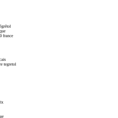
égrétol
ique
0 france
cais
re tegretol
rix
que