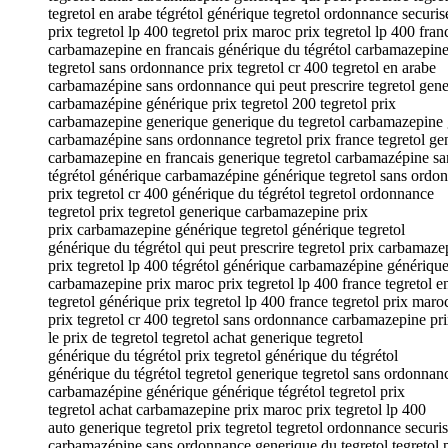
tegretol en arabe tégrétol générique tegretol ordonnance securis
prix tegretol lp 400 tegretol prix maroc prix tegretol lp 400 fran
carbamazepine en francais générique du tégrétol carbamazepin
tegretol sans ordonnance prix tegretol cr 400 tegretol en arabe
carbamazépine sans ordonnance qui peut prescrire tegretol gene
carbamazépine générique prix tegretol 200 tegretol prix
carbamazepine generique generique du tegretol carbamazepine
carbamazépine sans ordonnance tegretol prix france tegretol ge
carbamazepine en francais generique tegretol carbamazépine s
tégrétol générique carbamazépine générique tegretol sans ordo
prix tegretol cr 400 générique du tégrétol tegretol ordonnance
tegretol prix tegretol generique carbamazepine prix
prix carbamazepine générique tegretol générique tegretol
générique du tégrétol qui peut prescrire tegretol prix carbamaze
prix tegretol lp 400 tégrétol générique carbamazépine génériqu
carbamazepine prix maroc prix tegretol lp 400 france tegretol e
tegretol générique prix tegretol lp 400 france tegretol prix maro
prix tegretol cr 400 tegretol sans ordonnance carbamazepine pr
le prix de tegretol tegretol achat generique tegretol
générique du tégrétol prix tegretol générique du tégrétol
générique du tégrétol tegretol generique tegretol sans ordonnan
carbamazépine générique générique tégrétol tegretol prix
tegretol achat carbamazepine prix maroc prix tegretol lp 400
auto generique tegretol prix tegretol tegretol ordonnance securi
carbamazépine sans ordonnance generique du tegretol tegretol 