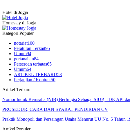
Hotel di Jogja
Homestay di Jogja
Kategori Populer
notariat
100
Peraturan Terkait
95
Umum
94
pertanahan
84
Perseroan terbatas
65
Umum
64
ARTIKEL TERBARU
53
Perjanjian / Kontrak
50
Artikel Terbaru
Nomor Induk Berusaha (NIB) Berfungsi Sebagai SIUP, TDP, API d
PROSEDUR, CARA DAN SYARAT PENDIRIAN CV
Praktik Monopoli dan Persaingan Usaha Menurut UU No. 5 Tahun 1
Artikel Populer