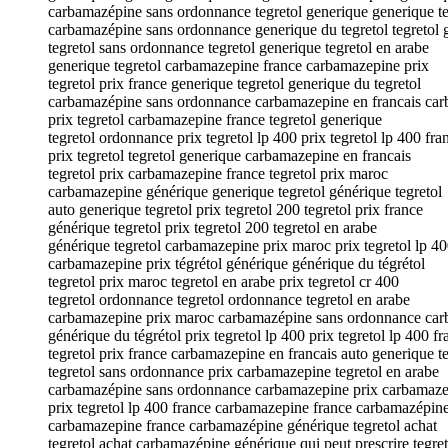
carbamazépine sans ordonnance tegretol generique generique te
carbamazépine sans ordonnance generique du tegretol tegretol 
tegretol sans ordonnance tegretol generique tegretol en arabe
generique tegretol carbamazepine france carbamazepine prix
tegretol prix france generique tegretol generique du tegretol
carbamazépine sans ordonnance carbamazepine en francais ca
prix tegretol carbamazepine france tegretol generique
tegretol ordonnance prix tegretol lp 400 prix tegretol lp 400 fra
prix tegretol tegretol generique carbamazepine en francais
tegretol prix carbamazepine france tegretol prix maroc
carbamazepine générique generique tegretol générique tegretol
auto generique tegretol prix tegretol 200 tegretol prix france
générique tegretol prix tegretol 200 tegretol en arabe
générique tegretol carbamazepine prix maroc prix tegretol lp 4
carbamazepine prix tégrétol générique générique du tégrétol
tegretol prix maroc tegretol en arabe prix tegretol cr 400
tegretol ordonnance tegretol ordonnance tegretol en arabe
carbamazepine prix maroc carbamazépine sans ordonnance ca
générique du tégrétol prix tegretol lp 400 prix tegretol lp 400 fr
tegretol prix france carbamazepine en francais auto generique te
tegretol sans ordonnance prix carbamazepine tegretol en arabe
carbamazépine sans ordonnance carbamazepine prix carbamaze
prix tegretol lp 400 france carbamazepine france carbamazépin
carbamazepine france carbamazépine générique tegretol achat
tegretol achat carbamazépine générique qui peut prescrire tegret