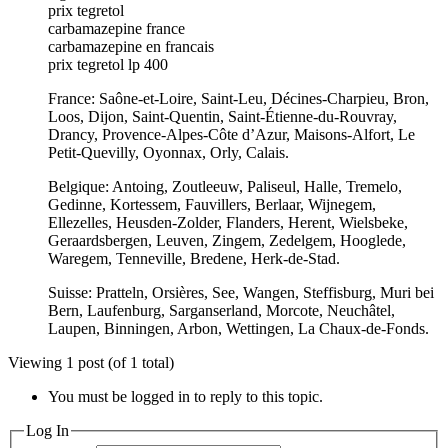
prix tegretol
carbamazepine france
carbamazepine en francais
prix tegretol lp 400
France: Saône-et-Loire, Saint-Leu, Décines-Charpieu, Bron,
Loos, Dijon, Saint-Quentin, Saint-Étienne-du-Rouvray,
Drancy, Provence-Alpes-Côte d’Azur, Maisons-Alfort, Le
Petit-Quevilly, Oyonnax, Orly, Calais.
Belgique: Antoing, Zoutleeuw, Paliseul, Halle, Tremelo,
Gedinne, Kortessem, Fauvillers, Berlaar, Wijnegem,
Ellezelles, Heusden-Zolder, Flanders, Herent, Wielsbeke,
Geraardsbergen, Leuven, Zingem, Zedelgem, Hooglede,
Waregem, Tenneville, Bredene, Herk-de-Stad.
Suisse: Pratteln, Orsières, See, Wangen, Steffisburg, Muri bei
Bern, Laufenburg, Sarganserland, Morcote, Neuchâtel,
Laupen, Binningen, Arbon, Wettingen, La Chaux-de-Fonds.
Viewing 1 post (of 1 total)
You must be logged in to reply to this topic.
Log In