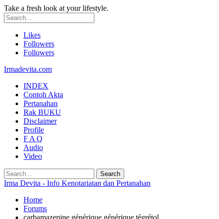
Take a fresh look at your lifestyle.
Likes
Followers
Followers
Irmadevita.com
INDEX
Contoh Akta
Pertanahan
Rak BUKU
Disclaimer
Profile
F A Q
Audio
Video
Irma Devita - Info Kenotariatan dan Pertanahan
Home
Forums
carbamazepine générique générique tégrétol