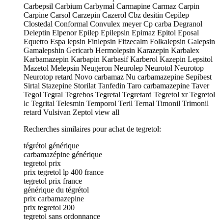
Carbepsil Carbium Carbymal Carmapine Carmaz Carpin
Carpine Carsol Carzepin Cazerol Cbz desitin Cepilep
Clostedal Conformal Convulex meyer Cp carba Degranol
Deleptin Elpenor Epilep Epilepsin Epimaz Epitol Eposal
Equetro Espa lepsin Finlepsin Fitzecalm Folkalepsin Galepsin
Gamalepshin Gericarb Hermolepsin Karazepin Karbalex
Karbamazepin Karbapin Karbasif Karberol Kazepin Lepsitol
Mazetol Melepsin Neugeron Neurolep Neurotol Neurotop
Neurotop retard Novo carbamaz Nu carbamazepine Sepibest
Sirtal Stazepine Storilat Tanfedin Taro carbamazepine Taver
Tegol Tegral Tegrebos Tegretal Tegretard Tegretol xr Tegretol
lc Tegrital Telesmin Temporol Teril Ternal Timonil Trimonil
retard Vulsivan Zeptol view all
Recherches similaires pour achat de tegretol:
tégrétol générique
carbamazépine générique
tegretol prix
prix tegretol lp 400 france
tegretol prix france
générique du tégrétol
prix carbamazepine
prix tegretol 200
tegretol sans ordonnance