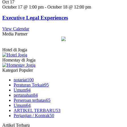
Oct
17
October 17 @ 1:00 pm
-
October 18 @ 12:00 pm
Executive Legal Experiences
View Calendar
Media Partner
Hotel di Jogja
Homestay di Jogja
Kategori Populer
notariat
100
Peraturan Terkait
95
Umum
94
pertanahan
84
Perseroan terbatas
65
Umum
64
ARTIKEL TERBARU
53
Perjanjian / Kontrak
50
Artikel Terbaru