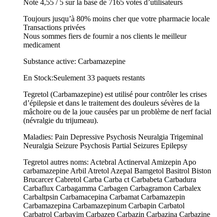
Note 4,55 / 5 sur la base de 7165 votes d’utilisateurs
Toujours jusqu’à 80% moins cher que votre pharmacie locale
Transactions privées
Nous sommes fiers de fournir a nos clients le meilleur
medicament
Substance active: Carbamazepine
En Stock:Seulement 33 paquets restants
Tegretol (Carbamazepine) est utilisé pour contrôler les crises
d’épilepsie et dans le traitement des douleurs sévères de la
mâchoire ou de la joue causées par un problème de nerf facial
(névralgie du trijumeau).
Maladies: Pain Depressive Psychosis Neuralgia Trigeminal
Neuralgia Seizure Psychosis Partial Seizures Epilepsy
Tegretol autres noms: Actebral Actinerval Amizepin Apo
carbamazepine Arbil Atretol Azepal Bamgetol Basitrol Biston
Brucarcer Cabretol Carba Carba ct Carbabeta Carbadura
Carbaflux Carbagamma Carbagen Carbagramon Carbalex
Carbaltpsin Carbamacepina Carbamat Carbamazepin
Carbamazepina Carbamazepinum Carbapin Carbatol
Carbatrol Carbavim Carbazep Carbazin Carbazina Carbazine