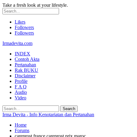
Take a fresh look at your lifestyle.
Likes
Followers
Followers
Irmadevita.com
INDEX
Contoh Akta
Pertanahan
Rak BUKU
Disclaimer
Profile
F A Q
Audio
Video
Irma Devita - Info Kenotariatan dan Pertanahan
Home
Forums
careprost france careprost prix maroc