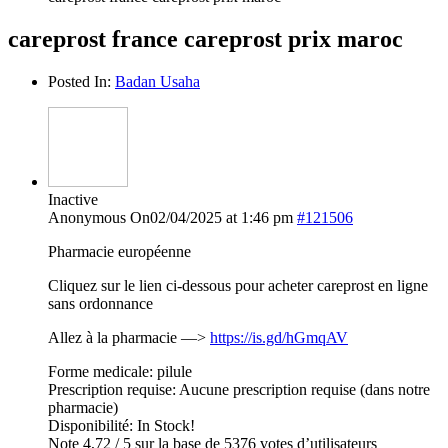
careprost france careprost prix maroc
Posted In:
Badan Usaha
Inactive
Anonymous
On02/04/2025 at 1:46 pm
#121506
Pharmacie européenne
Cliquez sur le lien ci-dessous pour acheter careprost en ligne
sans ordonnance
Allez à la pharmacie —>
https://is.gd/hGmqAV
Forme medicale: pilule
Prescription requise: Aucune prescription requise (dans notre
pharmacie)
Disponibilité: In Stock!
Note 4,72 / 5 sur la base de 5376 votes d’utilisateurs