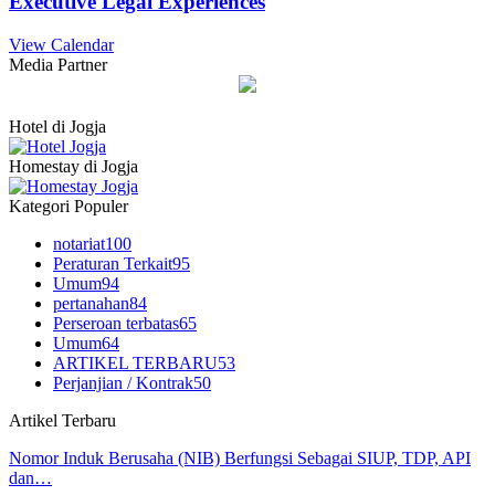
Executive Legal Experiences
View Calendar
Media Partner
Hotel di Jogja
Homestay di Jogja
Kategori Populer
notariat
100
Peraturan Terkait
95
Umum
94
pertanahan
84
Perseroan terbatas
65
Umum
64
ARTIKEL TERBARU
53
Perjanjian / Kontrak
50
Artikel Terbaru
Nomor Induk Berusaha (NIB) Berfungsi Sebagai SIUP, TDP, API
dan…