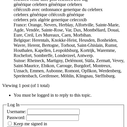
générique celebrex générique celebrex
célécoxib avec ordonnance generique du celebrex
celebrex générique célécoxib générique
celebrex prix algérie generique celecoxib
France: Orange, Nevers, Herblay, Alfortville, Sainte-Marie,
Agde, Vendée, Sainte-Rose, Var, Dax, Montbéliard, Douai,
Eure, Creil, Les Mureaux, Caen, Morbihan.
Belgique: Herentals, Knokke-Heist, Heusden, Bonheiden,
Wavre, Herent, Bertogne, Torhout, Saint-Ghislain, Rumst,
Houthalen, Kapellen, Leopoldsburg, Kortrijk, Waremme,
Rochefort, Sombreffe, Londerzeel, Antwerp.
Suisse: Rheineck, Martigny, Delémont, Stäfa, Zermatt, Vevey,
Saint-Maurice, Ebikon, Carouge, Burgdorf, Montreux,
Uznach, Emmen, Aubonne, Romont, Opfikon, Werdenberg,
Spreitenbach, Greifensee, Möhlin, Klingnau, Steffisburg.
Viewing 1 post (of 1 total)
You must be logged in to reply to this topic.
Log In
Username:
Password:
Keep me signed in