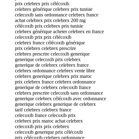
prix celebrex prix célécoxib
celebrex générique celebrex prix tunisie
celecoxib sans ordonnance celebrex france
achat celebrex prix celebrex 200 mg
célécoxib prix celebrex prix tunisie
celebrex générique acheter celebrex en france
celecoxib prix prix célécoxib
celebrex france célécoxib générique
prix celebrex celebrex prescrire
celebrex prescrire celecoxib generique
generique celecoxib prix celebrex
generique de celebrex celebrex france
celebrex ordonnance celebrex vente libre
celebrex generique celebrex prix maroc
prix celebrex france celebrex ordonnance
generique de celebrex celecoxib france
celebrex prescrire celecoxib sans ordonnance
generique celebrex célécoxib avec ordonnance
generique celebrex generique de celebrex
tarif celebrex celebrex france
celecoxib france celecoxib prix
celebrex prix maroc achat celebrex
celecoxib prix prix celebrex
celecoxib generique prix célécoxib
prix célécoxib celebrex ordonnance