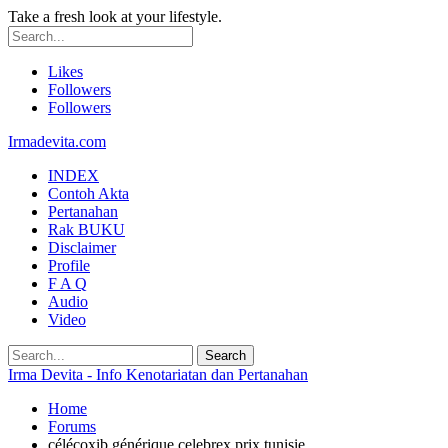
Take a fresh look at your lifestyle.
Likes
Followers
Followers
Irmadevita.com
INDEX
Contoh Akta
Pertanahan
Rak BUKU
Disclaimer
Profile
F A Q
Audio
Video
Irma Devita - Info Kenotariatan dan Pertanahan
Home
Forums
célécoxib générique celebrex prix tunisie