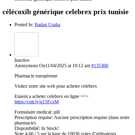
célécoxib générique celebrex prix tunisie
Posted In:
Badan Usaha
Inactive
Anonymous
On11/04/2025 at 10:12 am
#135300
Pharmacie européenne
Visitez notre site web pour acheter celebrex
Etaient a acheter celebrex en ligne ==>
https://cutt.ly/q15FcxM
Formulaire medical: pill
Prescription requise: Aucune prescription requise (dans notre
pharmacie)
Disponibilité: In Stock!
Note 4,66 / 5 sur la base de 10036 votes d’utilisateurs