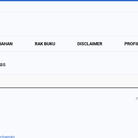
NAHAN
RAK BUKU
DISCLAIMER
PROFI
Pas
#
2wchwmkp