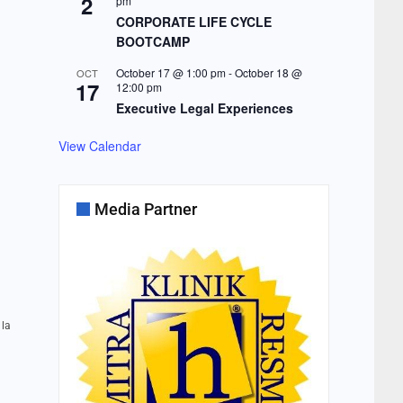
2
pm
CORPORATE LIFE CYCLE
BOOTCAMP
October 17 @ 1:00 pm
-
October 18 @
OCT
17
12:00 pm
Executive Legal Experiences
View Calendar
Media Partner
 la