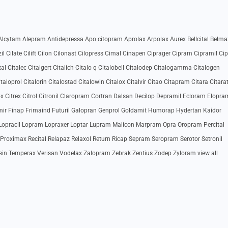
lcytam Alepram Antidepressa Apo citopram Aprolax Arpolax Aurex Bellcital Belma
il Cilate Cilift Cilon Cilonast Cilopress Cimal Cinapen Ciprager Cipram Cipramil Ci
al Citalec Citalgert Citalich Citalo q Citalobell Citalodep Citalogamma Citalogen
loprol Citalorin Citalostad Citalowin Citalox Citalvir Citao Citapram Citara Citara
x Citrex Citrol Citronil Claropram Cortran Dalsan Decilop Depramil Ecloram Elopra
imir Finap Frimaind Futuril Galopran Genprol Goldamit Humorap Hydertan Kaidor
opracil Lopram Lopraxer Loptar Lupram Malicon Marpram Opra Oropram Percital
Proximax Recital Relapaz Relaxol Return Ricap Sepram Seropram Serotor Setronil
sin Temperax Verisan Vodelax Zalopram Zebrak Zentius Zodep Zyloram view all