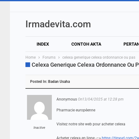
Irmadevita.com
INDEX
CONTOH AKTA
PERTA
Home
Forums
celexa generique celexa ordonnance ou pas
Celexa Generique Celexa Ordonnance Ou 
Posted In:
Badan Usaha
Anonymous
On13/04/2025 at 12:28 pm
Pharmacie européenne
Visitez notre site web pour acheter celexa
Inactive
Acheter celexa en ligne -–>
https://tinyurl.com/