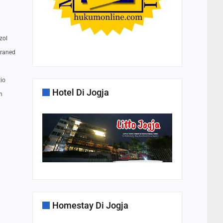
zol
praned
tio
Hotel Di Jogja
m
Homestay Di Jogja