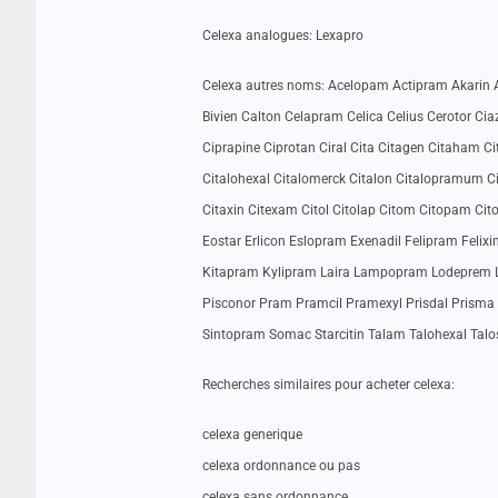
Celexa analogues: Lexapro
Celexa autres noms: Acelopam Actipram Akarin A
Bivien Calton Celapram Celica Celius Cerotor Ciaz
Ciprapine Ciprotan Ciral Cita Citagen Citaham Cit
Citalohexal Citalomerck Citalon Citalopramum Cita
Citaxin Citexam Citol Citolap Citom Citopam Cito
Eostar Erlicon Eslopram Exenadil Felipram Felix
Kitapram Kylipram Laira Lampopram Lodeprem L
Pisconor Pram Pramcil Pramexyl Prisdal Prisma 
Sintopram Somac Starcitin Talam Talohexal Talo
Recherches similaires pour acheter celexa:
celexa generique
celexa ordonnance ou pas
celexa sans ordonnance