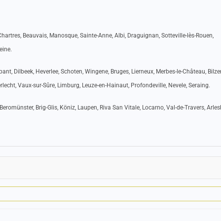
hartres, Beauvais, Manosque, Sainte-Anne, Albi, Draguignan, Sotteville-lès-Rouen,
eine.
ant, Dilbeek, Heverlee, Schoten, Wingene, Bruges, Lierneux, Merbes-le-Château, Bilze
rlecht, Vaux-sur-Sûre, Limburg, Leuze-en-Hainaut, Profondeville, Nevele, Seraing.
Beromünster, Brig-Glis, Köniz, Laupen, Riva San Vitale, Locarno, Val-de-Travers, Arle