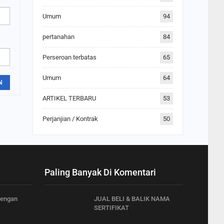
Umum
94
pertanahan
84
Perseroan terbatas
65
Umum
64
N
ARTIKEL TERBARU
53
Perjanjian / Kontrak
50
Paling Banyak Di Komentari
dengan
JUAL BELI & BALIK NAMA
SERTIFIKAT