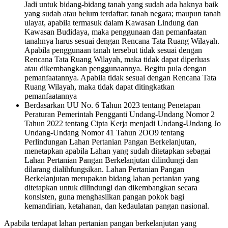
Jadi untuk bidang-bidang tanah yang sudah ada haknya baik
yang sudah atau belum terdaftar; tanah negara; maupun tanah
ulayat, apabila termasuk dalam Kawasan Lindung dan
Kawasan Budidaya, maka penggunaan dan pemanfaatan
tanahnya harus sesuai dengan Rencana Tata Ruang Wilayah.
Apabila penggunaan tanah tersebut tidak sesuai dengan
Rencana Tata Ruang Wilayah, maka tidak dapat diperluas
atau dikembangkan penggunaannya. Begitu pula dengan
pemanfaatannya. Apabila tidak sesuai dengan Rencana Tata
Ruang Wilayah, maka tidak dapat ditingkatkan
pemanfaatannya
Berdasarkan UU No. 6 Tahun 2023 tentang Penetapan
Peraturan Pemerintah Pengganti Undang-Undang Nomor 2
Tahun 2022 tentang Cipta Kerja menjadi Undang-Undang Jo
Undang-Undang Nomor 41 Tahun 2OO9 tentang
Perlindungan Lahan Pertanian Pangan Berkelanjutan,
menetapkan apabila Lahan yang sudah ditetapkan sebagai
Lahan Pertanian Pangan Berkelanjutan dilindungi dan
dilarang dialihfungsikan. Lahan Pertanian Pangan
Berkelanjutan merupakan bidang lahan pertanian yang
ditetapkan untuk dilindungi dan dikembangkan secara
konsisten, guna menghasilkan pangan pokok bagi
kemandirian, ketahanan, dan kedaulatan pangan nasional.
Apabila terdapat lahan pertanian pangan berkelanjutan yang