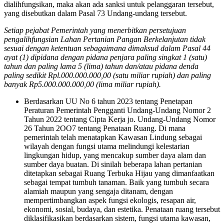
dialihfungsikan, maka akan ada sanksi untuk pelanggaran tersebut,
yang disebutkan dalam Pasal 73 Undang-undang tersebut.
Setiap pejabat Pemerintah yang menerbitkan persetujuan
pengalihfungsian Lahan Pertanian Pangan Berkelanjutan tidak
sesuai dengan ketentuan sebagaimana dimaksud dalam Pasal 44
ayat (1) dipidana dengan pidana penjara paling singkat 1 (satu)
tahun dan paling lama 5 (lima) tahun dan/atau pidana denda
paling sedikit Rpl.000.000.000,00 (satu miliar rupiah) dan paling
banyak Rp5.000.000.000,00 (lima miliar rupiah).
Berdasarkan UU No 6 tahun 2023 tentang Penetapan
Peraturan Pemerintah Pengganti Undang-Undang Nomor 2
Tahun 2022 tentang Cipta Kerja jo. Undang-Undang Nomor
26 Tahun 2OO7 tentang Penataan Ruang. Di mana
pemerintah telah menatapkan Kawasan Lindung sebagai
wilayah dengan fungsi utama melindungi kelestarian
lingkungan hidup, yang mencakup sumber daya alam dan
sumber daya buatan. Di sinilah beberapa lahan pertanian
ditetapkan sebagai Ruang Terbuka Hijau yang dimanfaatkan
sebagai tempat tumbuh tanaman. Baik yang tumbuh secara
alamiah maupun yang sengaja ditanam, dengan
mempertimbangkan aspek fungsi ekologis, resapan air,
ekonomi, sosial, budaya, dan estetika. Penataan ruang tersebut
diklasifikasikan berdasarkan sistem, fungsi utama kawasan,