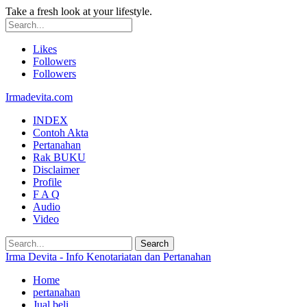
Take a fresh look at your lifestyle.
Likes
Followers
Followers
Irmadevita.com
INDEX
Contoh Akta
Pertanahan
Rak BUKU
Disclaimer
Profile
F A Q
Audio
Video
Irma Devita - Info Kenotariatan dan Pertanahan
Home
pertanahan
Jual beli