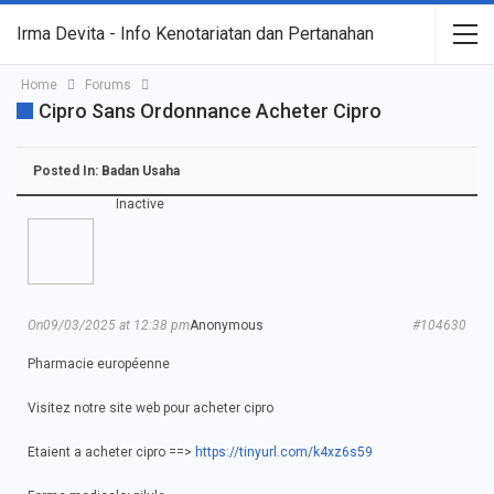
Irma Devita - Info Kenotariatan dan Pertanahan
Home
Forums
Cipro Sans Ordonnance Acheter Cipro
Posted In:
Badan Usaha
Inactive
On09/03/2025 at 12:38 pm
Anonymous
#104630
Pharmacie européenne
Visitez notre site web pour acheter cipro
Etaient a acheter cipro ==>
https://tinyurl.com/k4xz6s59