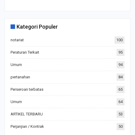
Kategori Populer
notariat
100
Peraturan Terkait
95
Umum
94
pertanahan
84
Perseroan terbatas
65
Umum
64
ARTIKEL TERBARU
53
Perjanjian / Kontrak
50