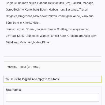
Belgique: Chimay, Nijlen, Hannut, Heist-op-den-Berg, Paliseul, Manage,
Genk, Gedinne, Kortenberg, Boom, Herbeumont, Bassenge, Tienen,
Ottignies, Drogenbos, Meix-devant-Virton, Zomergem, Aubel, Vaux-sur-
Sûre, Schelle, Knokke-Heist.
Suisse: Lachen, Gossau, Zollikon, Sarine, Conthey, Estavayer-le-Lac,
Zermatt, Köniz, Grüningen, Wangen an der Aare, Affoltern am Albis, Bern-
Mittelland, Maienfeld, Nidau, Kloten.
Viewing 1 post (of 1 total)
You must be logged in to reply to this topic.
Username: