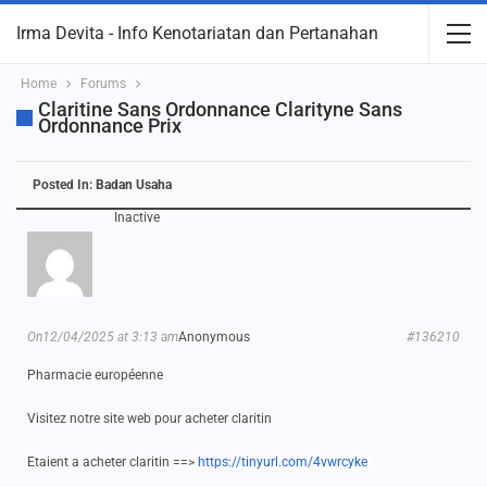
Irma Devita - Info Kenotariatan dan Pertanahan
Home
Forums
Claritine Sans Ordonnance Clarityne Sans
Ordonnance Prix
Posted In:
Badan Usaha
Inactive
On12/04/2025 at 3:13 am
Anonymous
#136210
Pharmacie européenne
Visitez notre site web pour acheter claritin
Etaient a acheter claritin ==>
https://tinyurl.com/4vwrcyke