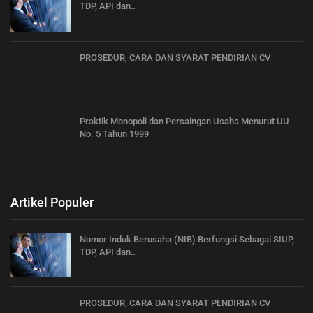
TDP, API dan…
PROSEDUR, CARA DAN SYARAT PENDIRIAN CV
Praktik Monopoli dan Persaingan Usaha Menurut UU
No. 5 Tahun 1999
Artikel Populer
Nomor Induk Berusaha (NIB) Berfungsi Sebagai SIUP,
TDP, API dan…
PROSEDUR, CARA DAN SYARAT PENDIRIAN CV