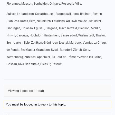
Florennes, Musson, Bonheiden, Onhaye, Fosses-la-Ville.
Suisse: Le Landeron, Schaffhausen, Rapperswil-Jona, Rheintal, Riehen,
Plan-les-Ouates, Bern, Neunkirch, Ecublens, Adliswil, Val-de-Ruz, Uster,
Binningen, Chiasso, Eglisau, Sargans, Trachselwald, Dietikon, Möhlin,
Hinwil, Carouge, Hochdorf, Hinterrhein, Bassersdorf, Walenstadt, Thalwil,
Bremgarten, Belp, Zollikon, Grüningen, Liestal, Martigny, Vernier, La Chaux-
de-Fonds, See-Gaster, Grandson, Uzwil, Burgdorf, Zürich, Spiez,
Werdenberg, Zurzach, Appenzell, La Tour-de-Trême, Yverdon-les-Bains,
Gossau, Riva San Vitale, Plessur, Peseux.
Viewing 1 post (of 1 total)
You must be logged in to reply to this topic.