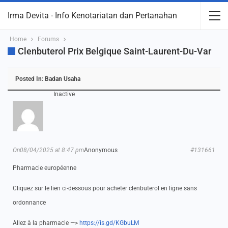
Irma Devita - Info Kenotariatan dan Pertanahan
Home
Forums
Clenbuterol Prix Belgique Saint-Laurent-Du-Var
Posted In:
Badan Usaha
Inactive
On08/04/2025 at 8:47 pm
Anonymous
#131661
Pharmacie européenne
Cliquez sur le lien ci-dessous pour acheter clenbuterol en ligne sans
ordonnance
Allez à la pharmacie —>
https://is.gd/KGbuLM