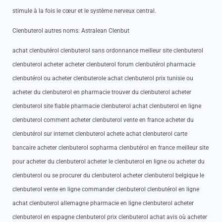
stimule à la fois le cœur et le système nerveux central.
Clenbuterol autres noms: Astralean Clenbut
achat clenbutérol clenbuterol sans ordonnance meilleur site clenbuterol
clenbuterol acheter acheter clenbuterol forum clenbutérol pharmacie
clenbutérol ou acheter clenbuterole achat clenbuterol prix tunisie ou
acheter du clenbuterol en pharmacie trouver du clenbuterol acheter
clenbuterol site fiable pharmacie clenbuterol achat clenbuterol en ligne
clenbuterol comment acheter clenbuterol vente en france acheter du
clenbutérol sur internet clenbuterol achete achat clenbuterol carte
bancaire acheter clenbuterol sopharma clenbutérol en france meilleur site
pour acheter du clenbuterol acheter le clenbuterol en ligne ou acheter du
clenbuterol ou se procurer du clenbuterol acheter clenbuterol belgique le
clenbuterol vente en ligne commander clenbuterol clenbutérol en ligne
achat clenbuterol allemagne pharmacie en ligne clenbuterol acheter
clenbuterol en espagne clenbuterol prix clenbuterol achat avis où acheter