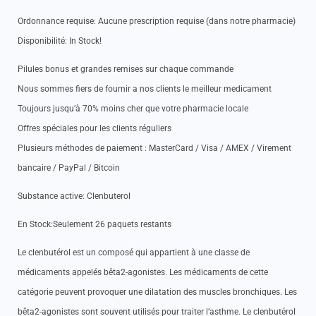
Ordonnance requise: Aucune prescription requise (dans notre pharmacie)
Disponibilité: In Stock!
Pilules bonus et grandes remises sur chaque commande
Nous sommes fiers de fournir a nos clients le meilleur medicament
Toujours jusqu’à 70% moins cher que votre pharmacie locale
Offres spéciales pour les clients réguliers
Plusieurs méthodes de paiement : MasterCard / Visa / AMEX / Virement
bancaire / PayPal / Bitcoin
Substance active: Clenbuterol
En Stock:Seulement 26 paquets restants
Le clenbutérol est un composé qui appartient à une classe de
médicaments appelés bêta2-agonistes. Les médicaments de cette
catégorie peuvent provoquer une dilatation des muscles bronchiques. Les
bêta2-agonistes sont souvent utilisés pour traiter l’asthme. Le clenbutérol