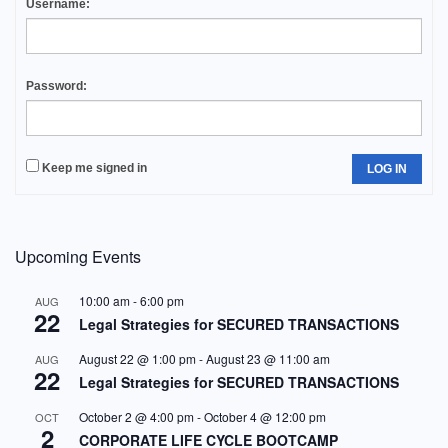
Username:
Password:
Keep me signed in
LOG IN
Upcoming Events
10:00 am
-
6:00 pm
AUG
22
Legal Strategies for SECURED TRANSACTIONS
August 22 @ 1:00 pm
-
August 23 @ 11:00 am
AUG
22
Legal Strategies for SECURED TRANSACTIONS
October 2 @ 4:00 pm
-
October 4 @ 12:00 pm
OCT
2
CORPORATE LIFE CYCLE BOOTCAMP