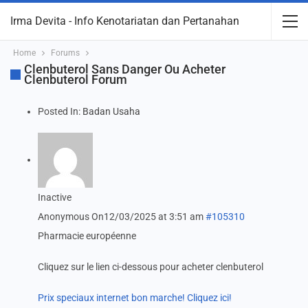
Irma Devita - Info Kenotariatan dan Pertanahan
Home
Forums
Clenbuterol Sans Danger Ou Acheter
Clenbuterol Forum
Posted In:
Badan Usaha
Inactive
Anonymous
On12/03/2025 at 3:51 am
#105310
Pharmacie européenne
Cliquez sur le lien ci-dessous pour acheter clenbuterol
Prix speciaux internet bon marche! Cliquez ici!