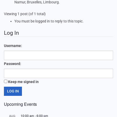
Namur, Bruxelles, Limbourg.
Viewing 1 post (of 1 total)
You must be logged in to reply to this topic.
Log In
Username:
Password:
Keep me signed in
LOG IN
Upcoming Events
10:00 am
-
6:00 pm
AUG