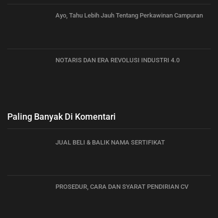
Ayo, Tahu Lebih Jauh Tentang Perkawinan Campuran
NOTARIS DAN ERA REVOLUSI INDUSTRI 4.0
Paling Banyak Di Komentari
JUAL BELI & BALIK NAMA SERTIFIKAT
PROSEDUR, CARA DAN SYARAT PENDIRIAN CV