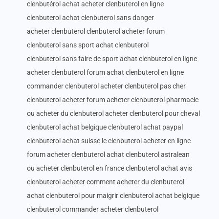
clenbutérol achat acheter clenbuterol en ligne
clenbuterol achat clenbuterol sans danger
acheter clenbuterol clenbuterol acheter forum
clenbuterol sans sport achat clenbuterol
clenbuterol sans faire de sport achat clenbuterol en ligne
acheter clenbuterol forum achat clenbuterol en ligne
commander clenbuterol acheter clenbuterol pas cher
clenbuterol acheter forum acheter clenbuterol pharmacie
ou acheter du clenbuterol acheter clenbuterol pour cheval
clenbuterol achat belgique clenbuterol achat paypal
clenbuterol achat suisse le clenbuterol acheter en ligne
forum acheter clenbuterol achat clenbuterol astralean
ou acheter clenbuterol en france clenbuterol achat avis
clenbuterol acheter comment acheter du clenbuterol
achat clenbuterol pour maigrir clenbuterol achat belgique
clenbuterol commander acheter clenbuterol