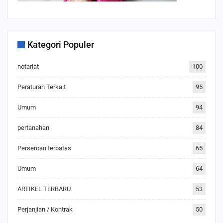
Kategori Populer
notariat
100
Peraturan Terkait
95
Umum
94
pertanahan
84
Perseroan terbatas
65
Umum
64
ARTIKEL TERBARU
53
Perjanjian / Kontrak
50