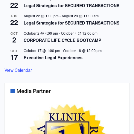
22
Legal Strategies for SECURED TRANSACTIONS
August 22 @ 1:00 pm
-
August 23 @ 11:00 am
AUG
22
Legal Strategies for SECURED TRANSACTIONS
October 2 @ 4:00 pm
-
October 4 @ 12:00 pm
OCT
2
CORPORATE LIFE CYCLE BOOTCAMP
October 17 @ 1:00 pm
-
October 18 @ 12:00 pm
OCT
17
Executive Legal Experiences
View Calendar
Media Partner