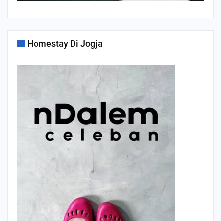
Homestay Di Jogja