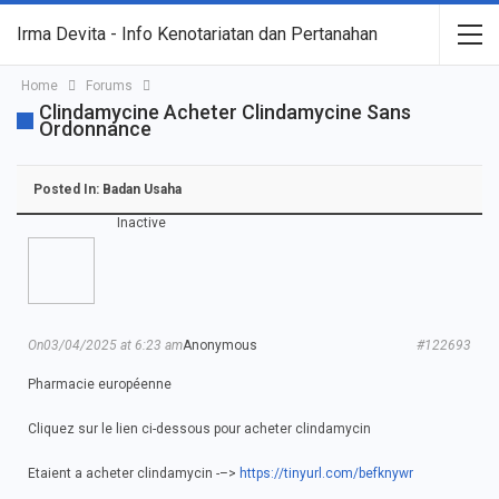
Irma Devita - Info Kenotariatan dan Pertanahan
Home
Forums
Clindamycine Acheter Clindamycine Sans
Ordonnance
Posted In:
Badan Usaha
Inactive
On03/04/2025 at 6:23 am
Anonymous
#122693
Pharmacie européenne
Cliquez sur le lien ci-dessous pour acheter clindamycin
Etaient a acheter clindamycin -–>
https://tinyurl.com/befknywr