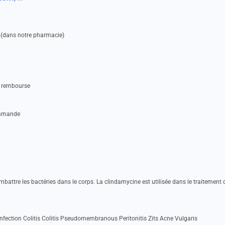
 (dans notre pharmacie)
nt rembourse
ommande
mbattre les bactéries dans le corps. La clindamycine est utilisée dans le traitement 
Infection Colitis Colitis Pseudomembranous Peritonitis Zits Acne Vulgaris