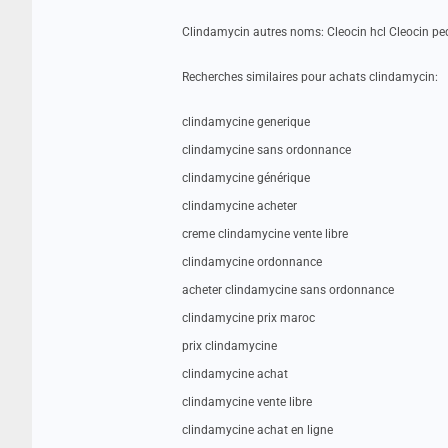
Clindamycin autres noms: Cleocin hcl Cleocin pe
Recherches similaires pour achats clindamycin:
clindamycine generique
clindamycine sans ordonnance
clindamycine générique
clindamycine acheter
creme clindamycine vente libre
clindamycine ordonnance
acheter clindamycine sans ordonnance
clindamycine prix maroc
prix clindamycine
clindamycine achat
clindamycine vente libre
clindamycine achat en ligne