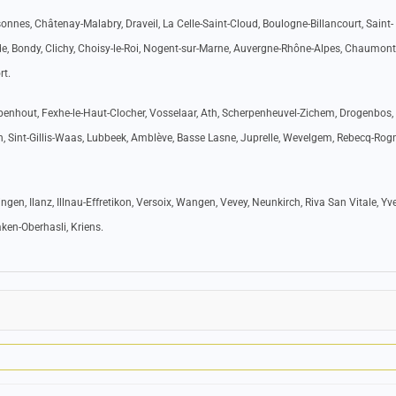
sonnes, Châtenay-Malabry, Draveil, La Celle-Saint-Cloud, Boulogne-Billancourt, Saint-
e, Bondy, Clichy, Choisy-le-Roi, Nogent-sur-Marne, Auvergne-Rhône-Alpes, Chaumont
rt.
penhout, Fexhe-le-Haut-Clocher, Vosselaar, Ath, Scherpenheuvel-Zichem, Drogenbos,
ten, Sint-Gillis-Waas, Lubbeek, Amblève, Basse Lasne, Juprelle, Wevelgem, Rebecq-Rog
lingen, Ilanz, Illnau-Effretikon, Versoix, Wangen, Vevey, Neunkirch, Riva San Vitale, Yv
aken-Oberhasli, Kriens.