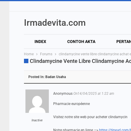
Irmadevita.com
INDEX
CONTOH AKTA
PERTA
Home
Forums
clindamycine vente libre clindamycine achat e
Clindamycine Vente Libre Clindamycine Ac
Posted In:
Badan Usaha
Anonymous
On14/04/2025 at 1:22 am
Pharmacie européenne
Visitez notre site web pour acheter clindamycin
Inactive
Notre pharmacie en ligne —>
https://tinyurl.com