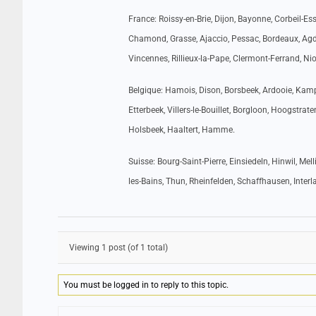
France: Roissy-en-Brie, Dijon, Bayonne, Corbeil-Es
Chamond, Grasse, Ajaccio, Pessac, Bordeaux, Agd
Vincennes, Rillieux-la-Pape, Clermont-Ferrand, Nio
Belgique: Hamois, Dison, Borsbeek, Ardooie, Kam
Etterbeek, Villers-le-Bouillet, Borgloon, Hoogstra
Holsbeek, Haaltert, Hamme.
Suisse: Bourg-Saint-Pierre, Einsiedeln, Hinwil, Mel
les-Bains, Thun, Rheinfelden, Schaffhausen, Interl
Viewing 1 post (of 1 total)
You must be logged in to reply to this topic.