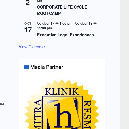
2
pm
CORPORATE LIFE CYCLE
BOOTCAMP
October 17 @ 1:00 pm
-
October 18 @
OCT
17
12:00 pm
Executive Legal Experiences
View Calendar
Media Partner
des