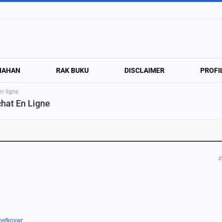
NAHAN
RAK BUKU
DISCLAIMER
PROFI
n ligne
hat En Ligne
#
/befknywr