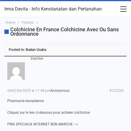
Irma Devita - Info Kenotariatan dan Pertanahan
Home
Forums
Colchicine En France Colchicine Avec Ou Sans
Ordonnance
Posted In:
Badan Usaha
Inactive
On02/04/2025 at 11:48 pm
Anonymous
#122200
Pharmacie européenne
Cliquez sur le lien ci-dessous pour acheter colchicine
PRIX SPECIAUX INTERNET BON MARCHE —>