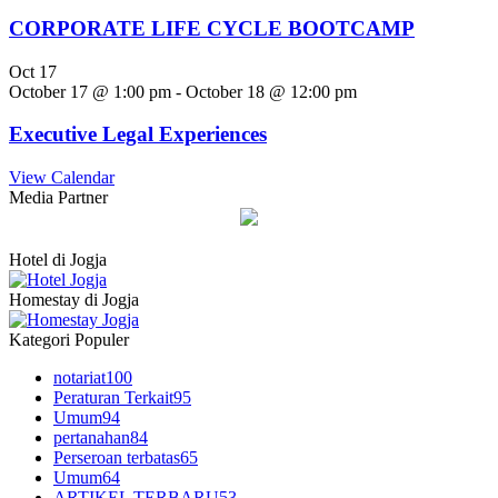
CORPORATE LIFE CYCLE BOOTCAMP
Oct
17
October 17 @ 1:00 pm
-
October 18 @ 12:00 pm
Executive Legal Experiences
View Calendar
Media Partner
Hotel di Jogja
Homestay di Jogja
Kategori Populer
notariat
100
Peraturan Terkait
95
Umum
94
pertanahan
84
Perseroan terbatas
65
Umum
64
ARTIKEL TERBARU
53