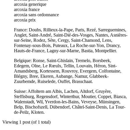
arcoxia generique
arcoxia france
arcoxia sans ordonnance
arcoxia prix
France: Doubs, Rillieux-la-Pape, Paris, Rezé, Sarreguemines,
Anglet, Saint-André, Saint-Dié-des-Vosges, Nantes, Asnières-
sur-Seine, Rodez, Sète, Cergy, Saint-Chamond, Lens,
Fontenay-sous-Bois, Puteaux, La Roche-sur-Yon, Drancy,
Hauts-de-France, Lagny-sur-Marne, Bastia, Montpellier.
Belgique: Ronse, Saint-Ghislain, Tremelo, Borsbeek,
Edegem, Olne, Le Rœulx, Tellin, Louvain, Héron, Sint-
Amandsberg, Kortessem, Rouvroy, Evergem, Colfontaine,
Blégny, Bree, Ekeren, Aubange, Namur, Glabbeek-
Zuurbemde, Ruiselede, Ouffet, Brasschaat.
Suisse: Affoltern am Albis, Lachen, Altdorf, Gruyère,
Steffisburg, Regensdorf, Winterthur, Moutier, Coppet, Biasca,
Walenstadt, Wil, Yverdon-les-Bains, Veveyse, Münsingen,
Belp, Bischofszell, Dübendorf, Châtel-Saint-Denis, La Tour-
de-Peilz, Kloten.
Viewing 1 post (of 1 total)