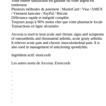
Votre entiere satisfaction est garantie ou votre argent est
rembourse
Plusieurs méthodes de paiement : MasterCard / Visa / AMEX
/ Virement bancaire / PayPal / Bitcoin
Délivrance rapide et intégrité complète
Toujours jusqu’à 90% moins cher que votre pharmacie locale
Transactions en ligne sécurisées
Arcoxia is used to treat acute and chronic signs and symptoms
of osteoarthritis and rheumatoid arthritis, acute gouty arthritis.
It relieves acute pain and chronic musculoskeletal pain. It is
also used in management of ankylosing spondylitis.
Ingrédient actif: etoricoxib
Les autres noms de Arcoxia: Etoricoxib
.
.
.
.
.
.
.
.
.