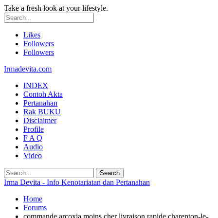
Take a fresh look at your lifestyle.
Likes
Followers
Followers
Irmadevita.com
INDEX
Contoh Akta
Pertanahan
Rak BUKU
Disclaimer
Profile
F A Q
Audio
Video
Irma Devita - Info Kenotariatan dan Pertanahan
Home
Forums
commande arcoxia moins cher livraison rapide charenton-le-