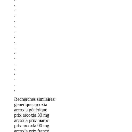
.
.
.
.
.
.
.
.
.
.
.
.
.
.
.
.
.
Recherches similaires:
generique arcoxia
arcoxia générique
prix arcoxia 30 mg
arcoxia prix maroc
prix arcoxia 90 mg
arcoxia prix france