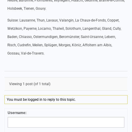
Neuve, Burdinne, Plombières, Wijnegem, Haacht, Gedinne, Braine-le-Comte,
Holsbeek, Tienen, Gouvy.
Suisse: Lausanne, Thun, Lavaux, Valangin, La Chaux-de-Fonds, Coppet,
Wetzikon, Payerne, Locarno, Thalwil, Solothurn, Langenthal, Gland, Cully,
Baden, Chiasso, Ostermundigen, Beromünster, Saint-Ursanne, Lebern,
Risch, Cudrefin, Meilen, Splügen, Morges, Köniz, Affoltern am Albis,
Gossau, Val-de-Travers.
Viewing 1 post (of 1 total)
You must be logged in to reply to this topic.
Username: