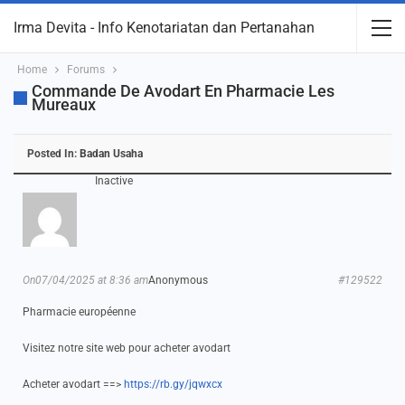
Irma Devita - Info Kenotariatan dan Pertanahan
Home
Forums
Commande De Avodart En Pharmacie Les
Mureaux
Posted In:
Badan Usaha
Inactive
On07/04/2025 at 8:36 am
Anonymous
#129522
Pharmacie européenne
Visitez notre site web pour acheter avodart
Acheter avodart ==>
https://rb.gy/jqwxcx