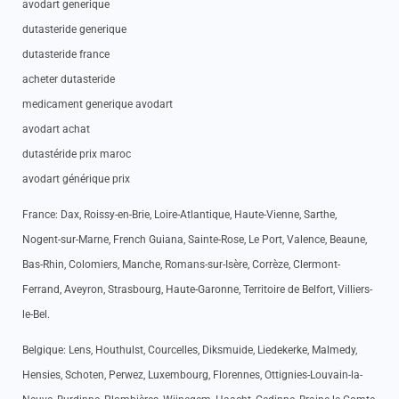
avodart generique
dutasteride generique
dutasteride france
acheter dutasteride
medicament generique avodart
avodart achat
dutastéride prix maroc
avodart générique prix
France: Dax, Roissy-en-Brie, Loire-Atlantique, Haute-Vienne, Sarthe,
Nogent-sur-Marne, French Guiana, Sainte-Rose, Le Port, Valence, Beaune,
Bas-Rhin, Colomiers, Manche, Romans-sur-Isère, Corrèze, Clermont-
Ferrand, Aveyron, Strasbourg, Haute-Garonne, Territoire de Belfort, Villiers-
le-Bel.
Belgique: Lens, Houthulst, Courcelles, Diksmuide, Liedekerke, Malmedy,
Hensies, Schoten, Perwez, Luxembourg, Florennes, Ottignies-Louvain-la-