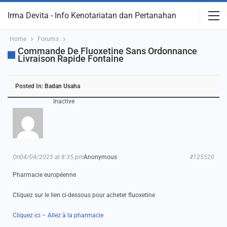
Irma Devita - Info Kenotariatan dan Pertanahan
Home
Forums
Commande De Fluoxetine Sans Ordonnance
Livraison Rapide Fontaine
Posted In:
Badan Usaha
Inactive
On04/04/2025 at 8:35 pm
Anonymous
#125520
Pharmacie européenne
Cliquez sur le lien ci-dessous pour acheter fluoxetine
Cliquez ici – Allez à la pharmacie