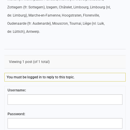
Zottegem (fr: Sottegem), Izegem, Châtelet, Limbourg, Limbourg (nl,
de: Limburg), Marche-en-Famenne, Hoogstraten, Florenville,
Oudenaarde (fr: Audenarde), Mouscron, Tournai, Liège (nl: Luik,
de: Lüttich), Antwerp.
Viewing 1 post (of 1 total)
You must be logged in to reply to this topic.
Username:
Password: