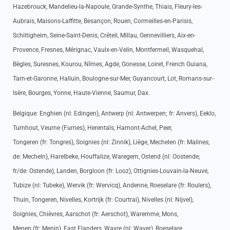
Hazebrouck, Mandelieu-la-Napoule, Grande-Synthe, Thiais, Fleury-les-
Aubrais, Maisons-Laffitte, Besançon, Rouen, Cormeilles-en-Parisis,
Schiltigheim, Seine-Saint-Denis, Créteil, Millau, Gennevilliers, Aix-en-
Provence, Fresnes, Mérignac, Vaulx-en-Velin, Montfermeil, Wasquehal,
Bègles, Suresnes, Kourou, Nîmes, Agde, Gonesse, Loiret, French Guiana,
Tarn-et-Garonne, Halluin, Boulogne-sur-Mer, Guyancourt, Lot, Romans-sur-
Isère, Bourges, Yonne, Haute-Vienne, Saumur, Dax.
Belgique: Enghien (nl: Edingen), Antwerp (nl: Antwerpen; fr: Anvers), Eeklo,
Turnhout, Veurne (Furnes), Herentals, Hamont-Achel, Peer,
Tongeren (fr: Tongres), Soignies (nl: Zinnik), Liège, Mechelen (fr: Malines;
de: Mecheln), Harelbeke, Houffalize, Waregem, Ostend (nl: Oostende;
fr/de: Ostende), Landen, Borgloon (fr: Looz), Ottignies-Louvain-la-Neuve,
Tubize (nl: Tubeke), Wervik (fr: Wervicq), Andenne, Roeselare (fr: Roulers),
Thuin, Tongeren, Nivelles, Kortrijk (fr: Courtrai), Nivelles (nl: Nijvel),
Soignies, Chièvres, Aarschot (fr: Aerschot), Waremme, Mons,
Menen (fr: Menin), East Flanders, Wavre (nl: Waver), Roeselare,