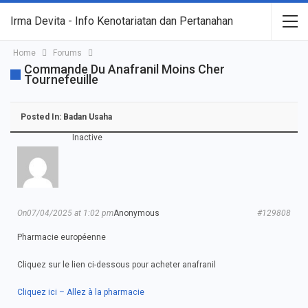
Irma Devita - Info Kenotariatan dan Pertanahan
Home
Forums
Commande Du Anafranil Moins Cher
Tournefeuille
Posted In:
Badan Usaha
Inactive
On07/04/2025 at 1:02 pm
Anonymous
#129808
Pharmacie européenne
Cliquez sur le lien ci-dessous pour acheter anafranil
Cliquez ici – Allez à la pharmacie