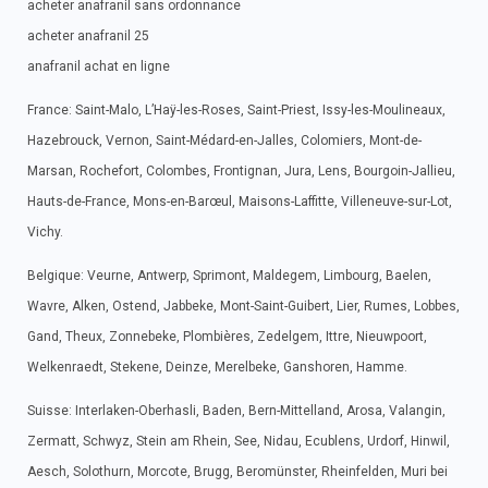
acheter anafranil sans ordonnance
acheter anafranil 25
anafranil achat en ligne
France: Saint-Malo, L’Haÿ-les-Roses, Saint-Priest, Issy-les-Moulineaux,
Hazebrouck, Vernon, Saint-Médard-en-Jalles, Colomiers, Mont-de-
Marsan, Rochefort, Colombes, Frontignan, Jura, Lens, Bourgoin-Jallieu,
Hauts-de-France, Mons-en-Barœul, Maisons-Laffitte, Villeneuve-sur-Lot,
Vichy.
Belgique: Veurne, Antwerp, Sprimont, Maldegem, Limbourg, Baelen,
Wavre, Alken, Ostend, Jabbeke, Mont-Saint-Guibert, Lier, Rumes, Lobbes,
Gand, Theux, Zonnebeke, Plombières, Zedelgem, Ittre, Nieuwpoort,
Welkenraedt, Stekene, Deinze, Merelbeke, Ganshoren, Hamme.
Suisse: Interlaken-Oberhasli, Baden, Bern-Mittelland, Arosa, Valangin,
Zermatt, Schwyz, Stein am Rhein, See, Nidau, Ecublens, Urdorf, Hinwil,
Aesch, Solothurn, Morcote, Brugg, Beromünster, Rheinfelden, Muri bei