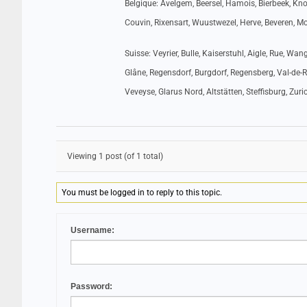
Belgique: Avelgem, Beersel, Hamois, Bierbeek, Kno
Couvin, Rixensart, Wuustwezel, Herve, Beveren, Mo
Suisse: Veyrier, Bulle, Kaiserstuhl, Aigle, Rue, Wan
Glâne, Regensdorf, Burgdorf, Regensberg, Val-de-R
Veveyse, Glarus Nord, Altstätten, Steffisburg, Zuri
Viewing 1 post (of 1 total)
You must be logged in to reply to this topic.
Username:
Password: