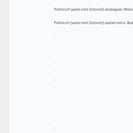
Pulmicort (autre nom Entocort) analogues: Rhino
Pulmicort (autre nom Entocort) autres noms: Bud
.
.
.
.
.
.
.
.
.
.
.
.