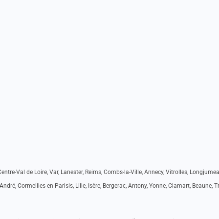
entre-Val de Loire, Var, Lanester, Reims, Combs-la-Ville, Annecy, Vitrolles, Longjumea
-André, Cormeilles-en-Parisis, Lille, Isère, Bergerac, Antony, Yonne, Clamart, Beaune, 