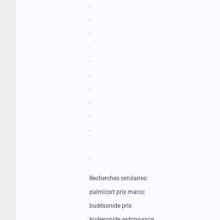
.
.
.
.
.
.
.
.
.
.
.
.
Recherches similaires:
pulmicort prix maroc
budésonide prix
budesonide ordonnance