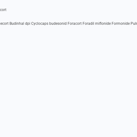
cort
ecort Budinhal dpi Cyclocaps budesonid Foracort Foradil miflonide Formonide Pul