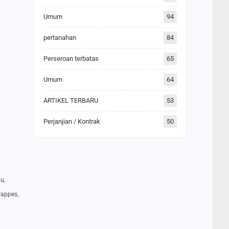
Umum
94
pertanahan
84
Perseroan terbatas
65
Umum
64
ARTIKEL TERBARU
53
Perjanjian / Kontrak
50
u,
Trappes,