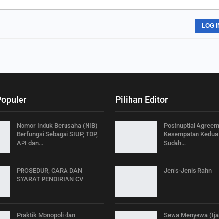
LOG I
Populer
Pilihan Editor
Nomor Induk Berusaha (NIB)
Postnuptial Agreem
Berfungsi Sebagai SIUP, TDP,
Kesempatan Kedua 
API dan…
Sudah…
PROSEDUR, CARA DAN
Jenis-Jenis Rahn
SYARAT PENDIRIAN CV
Praktik Monopoli dan
Sewa Menyewa (Ija