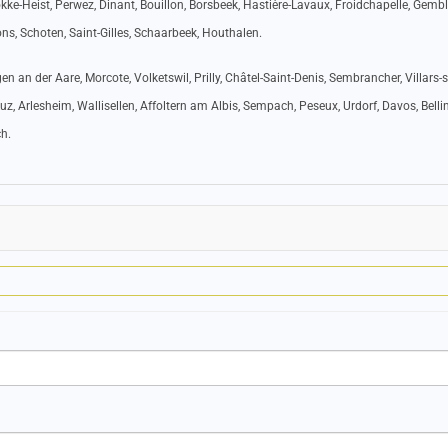
kke-Heist, Perwez, Dinant, Bouillon, Borsbeek, Hastière-Lavaux, Froidchapelle, Gemb
ns, Schoten, Saint-Gilles, Schaarbeek, Houthalen.
gen an der Aare, Morcote, Volketswil, Prilly, Châtel-Saint-Denis, Sembrancher, Villars-s
uz, Arlesheim, Wallisellen, Affoltern am Albis, Sempach, Peseux, Urdorf, Davos, Belli
ch.