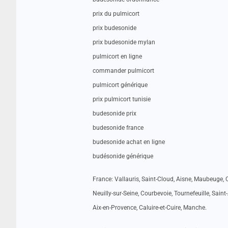
prix du pulmicort
prix budesonide
prix budesonide mylan
pulmicort en ligne
commander pulmicort
pulmicort générique
prix pulmicort tunisie
budesonide prix
budesonide france
budesonide achat en ligne
budésonide générique
France: Vallauris, Saint-Cloud, Aisne, Maubeuge, C
Neuilly-sur-Seine, Courbevoie, Tournefeuille, Saint
Aix-en-Provence, Caluire-et-Cuire, Manche.