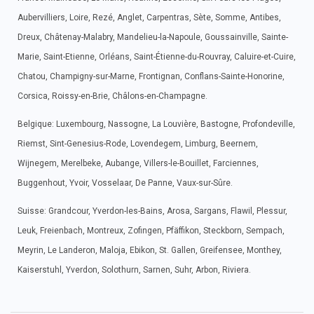
Aubervilliers, Loire, Rezé, Anglet, Carpentras, Sète, Somme, Antibes,
Dreux, Châtenay-Malabry, Mandelieu-la-Napoule, Goussainville, Sainte-
Marie, Saint-Etienne, Orléans, Saint-Étienne-du-Rouvray, Caluire-et-Cuire,
Chatou, Champigny-sur-Marne, Frontignan, Conflans-Sainte-Honorine,
Corsica, Roissy-en-Brie, Châlons-en-Champagne.
Belgique: Luxembourg, Nassogne, La Louvière, Bastogne, Profondeville,
Riemst, Sint-Genesius-Rode, Lovendegem, Limburg, Beernem,
Wijnegem, Merelbeke, Aubange, Villers-le-Bouillet, Farciennes,
Buggenhout, Yvoir, Vosselaar, De Panne, Vaux-sur-Sûre.
Suisse: Grandcour, Yverdon-les-Bains, Arosa, Sargans, Flawil, Plessur,
Leuk, Freienbach, Montreux, Zofingen, Pfäffikon, Steckborn, Sempach,
Meyrin, Le Landeron, Maloja, Ebikon, St. Gallen, Greifensee, Monthey,
Kaiserstuhl, Yverdon, Solothurn, Sarnen, Suhr, Arbon, Riviera.