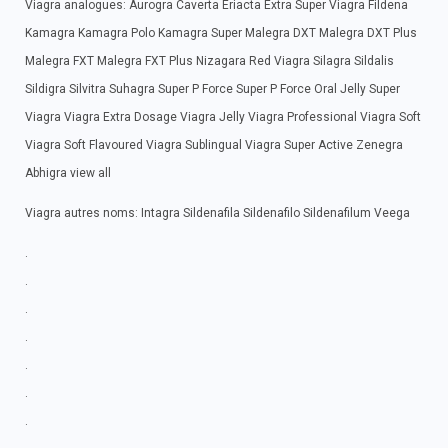
Viagra analogues: Aurogra Caverta Eriacta Extra Super Viagra Fildena
Kamagra Kamagra Polo Kamagra Super Malegra DXT Malegra DXT Plus
Malegra FXT Malegra FXT Plus Nizagara Red Viagra Silagra Sildalis
Sildigra Silvitra Suhagra Super P Force Super P Force Oral Jelly Super
Viagra Viagra Extra Dosage Viagra Jelly Viagra Professional Viagra Soft
Viagra Soft Flavoured Viagra Sublingual Viagra Super Active Zenegra
Abhigra view all
Viagra autres noms: Intagra Sildenafila Sildenafilo Sildenafilum Veega
.
.
.
.
.
.
.