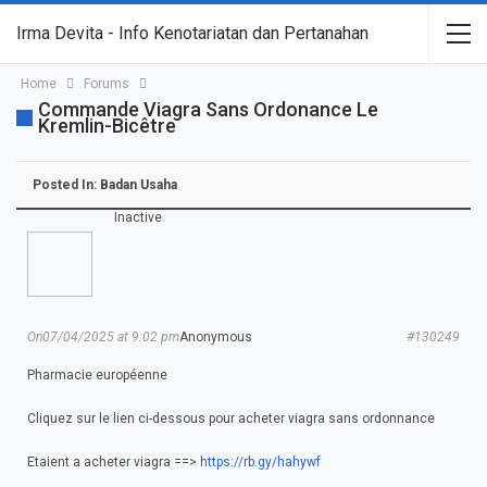
Irma Devita - Info Kenotariatan dan Pertanahan
Home
Forums
Commande Viagra Sans Ordonance Le
Kremlin-Bicêtre
Posted In:
Badan Usaha
Inactive
On07/04/2025 at 9:02 pm
Anonymous
#130249
Pharmacie européenne
Cliquez sur le lien ci-dessous pour acheter viagra sans ordonnance
Etaient a acheter viagra ==>
https://rb.gy/hahywf