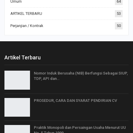
Umum
64
ARTIKEL TERBARU
53
Perjanjian / Kontrak
50
Artikel Terbaru
Nomor Induk Berusaha (NIB) Berfungsi Sebagai SIUP,
TDP, API dan…
PROSEDUR, CARA DAN SYARAT PENDIRIAN CV
Praktik Monopoli dan Persaingan Usaha Menurut UU
No. 5 Tahun 1999