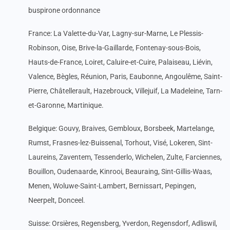
buspirone ordonnance
France: La Valette-du-Var, Lagny-sur-Marne, Le Plessis-
Robinson, Oise, Brive-la-Gaillarde, Fontenay-sous-Bois,
Hauts-de-France, Loiret, Caluire-et-Cuire, Palaiseau, Liévin,
Valence, Bègles, Réunion, Paris, Eaubonne, Angoulême, Saint-
Pierre, Châtellerault, Hazebrouck, Villejuif, La Madeleine, Tarn-
et-Garonne, Martinique.
Belgique: Gouvy, Braives, Gembloux, Borsbeek, Martelange,
Rumst, Frasnes-lez-Buissenal, Torhout, Visé, Lokeren, Sint-
Laureins, Zaventem, Tessenderlo, Wichelen, Zulte, Farciennes,
Bouillon, Oudenaarde, Kinrooi, Beauraing, Sint-Gillis-Waas,
Menen, Woluwe-Saint-Lambert, Bernissart, Pepingen,
Neerpelt, Donceel.
Suisse: Orsières, Regensberg, Yverdon, Regensdorf, Adliswil,