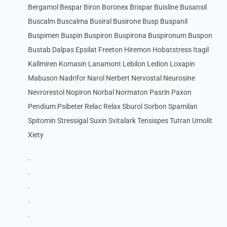
Bergamol Bespar Biron Boronex Brispar Buisline Busansil
Buscalm Buscalma Busiral Busirone Busp Buspanil
Buspimen Buspin Buspiron Buspirona Buspironum Buspon
Bustab Dalpas Epsilat Freeton Hiremon Hobatstress Itagil
Kallmiren Komasin Lanamont Lebilon Ledion Loxapin
Mabuson Nadrifor Narol Nerbert Nervostal Neurosine
Nevrorestol Nopiron Norbal Normaton Pasrin Paxon
Pendium Psibeter Relac Relax Sburol Sorbon Spamilan
Spitomin Stressigal Suxin Svitalark Tensispes Tutran Umolit
Xiety
.
.
.
.
.