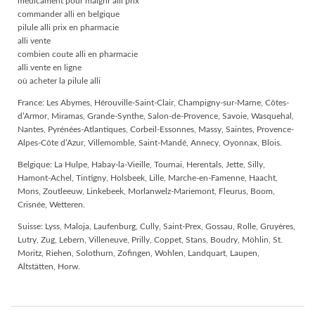
medicament pour maigrir alli prix
commander alli en belgique
pilule alli prix en pharmacie
alli vente
combien coute alli en pharmacie
alli vente en ligne
où acheter la pilule alli
France: Les Abymes, Hérouville-Saint-Clair, Champigny-sur-Marne, Côtes-
d’Armor, Miramas, Grande-Synthe, Salon-de-Provence, Savoie, Wasquehal,
Nantes, Pyrénées-Atlantiques, Corbeil-Essonnes, Massy, Saintes, Provence-
Alpes-Côte d’Azur, Villemomble, Saint-Mandé, Annecy, Oyonnax, Blois.
Belgique: La Hulpe, Habay-la-Vieille, Tournai, Herentals, Jette, Silly,
Hamont-Achel, Tintigny, Holsbeek, Lille, Marche-en-Famenne, Haacht,
Mons, Zoutleeuw, Linkebeek, Morlanwelz-Mariemont, Fleurus, Boom,
Crisnée, Wetteren.
Suisse: Lyss, Maloja, Laufenburg, Cully, Saint-Prex, Gossau, Rolle, Gruyères,
Lutry, Zug, Lebern, Villeneuve, Prilly, Coppet, Stans, Boudry, Möhlin, St.
Moritz, Riehen, Solothurn, Zofingen, Wohlen, Landquart, Laupen,
Altstätten, Horw.