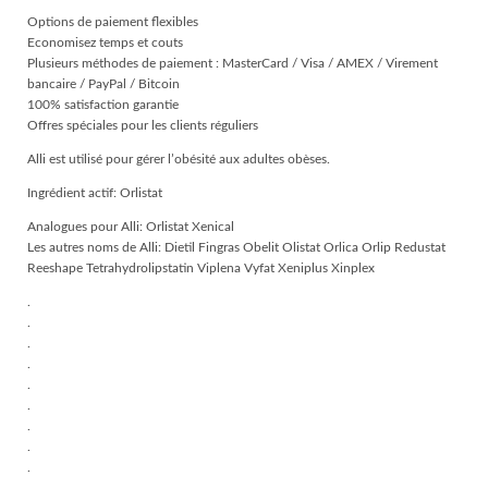
Options de paiement flexibles
Economisez temps et couts
Plusieurs méthodes de paiement : MasterCard / Visa / AMEX / Virement
bancaire / PayPal / Bitcoin
100% satisfaction garantie
Offres spéciales pour les clients réguliers
Alli est utilisé pour gérer l’obésité aux adultes obèses.
Ingrédient actif: Orlistat
Analogues pour Alli: Orlistat Xenical
Les autres noms de Alli: Dietil Fingras Obelit Olistat Orlica Orlip Redustat
Reeshape Tetrahydrolipstatin Viplena Vyfat Xeniplus Xinplex
.
.
.
.
.
.
.
.
.