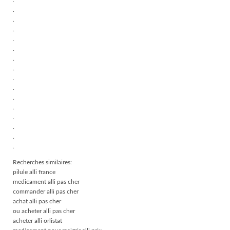
.
.
.
.
.
.
.
.
.
.
.
.
.
.
.
.
Recherches similaires:
pilule alli france
medicament alli pas cher
commander alli pas cher
achat alli pas cher
ou acheter alli pas cher
acheter alli orlistat