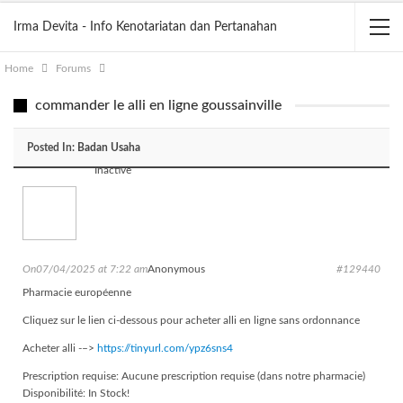
Irma Devita - Info Kenotariatan dan Pertanahan
Home
Forums
commander le alli en ligne goussainville
Posted In:
Badan Usaha
Inactive
On07/04/2025 at 7:22 am
Anonymous
#129440
Pharmacie européenne
Cliquez sur le lien ci-dessous pour acheter alli en ligne sans ordonnance
Acheter alli -–>
https://tinyurl.com/ypz6sns4
Prescription requise: Aucune prescription requise (dans notre pharmacie)
Disponibilité: In Stock!