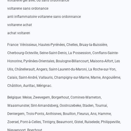
voltarene gel avec ou sans ordonnance
voltarene sans ordonance
anti inflammatoire voltarene sans ordonnance
voltarene achat
achat voltaren
France: Vénissieux, Hautes-Pyrénées, Chelles, Bruay-la-Buissière,
Cherbourg-Octeville, Seine-Saint-Denis, La Possession, Conflans-Sainte-
Honorine, Pyrénées-Orientales, Boulogne-Billancourt, Maisons-Alfort, Les
Ulis, Châtellerault, Angers, Saint-Laurent-du-Maroni, La Roche-sur-Yon,
Calais, Saint-André, Vallauris, Champigny-sur-Marne, Marne, Angoulême,
Châtillon, Aurillac, Mérignac.
Belgique: Meise, Zwevegem, Borgerhout, Comines-Warneton,
Waasmunster, Sint-Amandsberg, Oostrozebeke, Staden, Tournai,
Dentergem, Trois-Ponts, Anthisnes, Bouillon, Fleurus, Ans, Hamme,
Zoersel, Pont-à-Celles, Tintigny, Beaumont, Gistel, Ruiselede, Philippeville,
Nieuwpoort, Boechout.