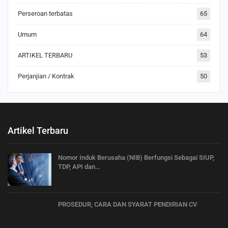
Perseroan terbatas
65
Umum
64
ARTIKEL TERBARU
53
Perjanjian / Kontrak
50
Artikel Terbaru
Nomor Induk Berusaha (NIB) Berfungsi Sebagai SIUP,
TDP, API dan…
PROSEDUR, CARA DAN SYARAT PENDIRIAN CV