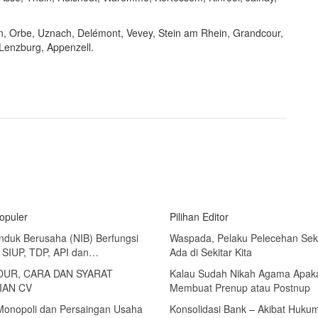
n, Orbe, Uznach, Delémont, Vevey, Stein am Rhein, Grandcour,
Lenzburg, Appenzell.
Populer
Pilihan Editor
nduk Berusaha (NIB) Berfungsi
Waspada, Pelaku Pelecehan Sek
 SIUP, TDP, API dan…
Ada di Sekitar Kita
UR, CARA DAN SYARAT
Kalau Sudah Nikah Agama Apak
IAN CV
Membuat Prenup atau Postnup
 Monopoli dan Persaingan Usaha
Konsolidasi Bank – Akibat Huku