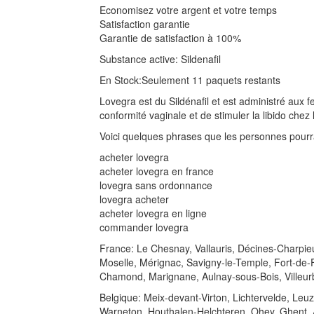
Economisez votre argent et votre temps
Satisfaction garantie
Garantie de satisfaction à 100%
Substance active: Sildenafil
En Stock:Seulement 11 paquets restants
Lovegra est du Sildénafil et est administré aux 
conformité vaginale et de stimuler la libido che
Voici quelques phrases que les personnes pourrai
acheter lovegra
acheter lovegra en france
lovegra sans ordonnance
lovegra acheter
acheter lovegra en ligne
commander lovegra
France: Le Chesnay, Vallauris, Décines-Charpieu,
Moselle, Mérignac, Savigny-le-Temple, Fort-de-F
Chamond, Marignane, Aulnay-sous-Bois, Villeur
Belgique: Meix-devant-Virton, Lichtervelde, L
Warneton, Houthalen-Helchteren, Ohey, Ghent, 