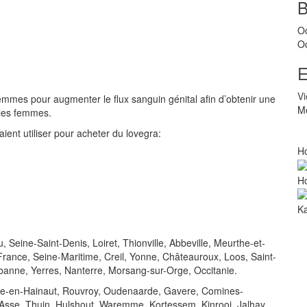
O
O
E
V
femmes pour augmenter le flux sanguin génital afin d’obtenir une
Me
z les femmes.
ent utiliser pour acheter du lovegra:
Ho
Ho
Ka
 Seine-Saint-Denis, Loiret, Thionville, Abbeville, Meurthe-et-
rance, Seine-Maritime, Creil, Yonne, Châteauroux, Loos, Saint-
banne, Yerres, Nanterre, Morsang-sur-Orge, Occitanie.
euze-en-Hainaut, Rouvroy, Oudenaarde, Gavere, Comines-
Asse, Thuin, Hulshout, Waremme, Kortessem, Kinrooi, Jalhay,