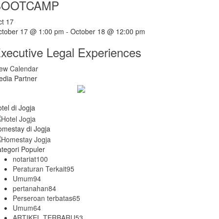
BOOTCAMP
ct
17
ctober 17 @ 1:00 pm
-
October 18 @ 12:00 pm
xecutive Legal Experiences
iew Calendar
dia Partner
tel di Jogja
mestay di Jogja
tegori Populer
notariat
100
Peraturan Terkait
95
Umum
94
pertanahan
84
Perseroan terbatas
65
Umum
64
ARTIKEL TERBARU
53