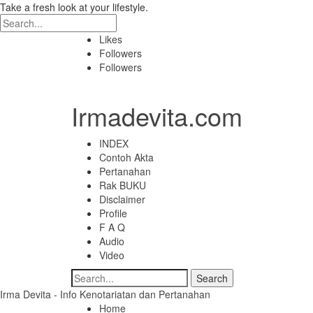
Take a fresh look at your lifestyle.
Likes
Followers
Followers
Irmadevita.com
INDEX
Contoh Akta
Pertanahan
Rak BUKU
Disclaimer
Profile
F A Q
Audio
Video
Irma Devita - Info Kenotariatan dan Pertanahan
Home