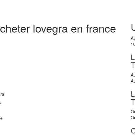
heter lovegra en france
A
1
L
A
A
L
gra
7
O
O
se