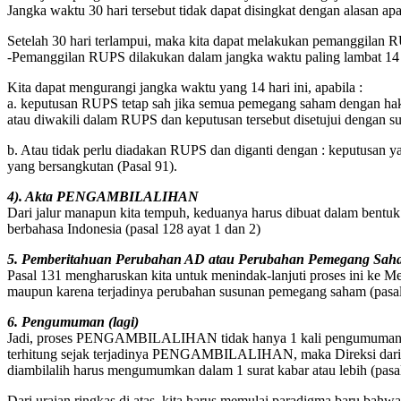
Jangka waktu 30 hari tersebut tidak dapat disingkat dengan alasan ap
Setelah 30 hari terlampui, maka kita dapat melakukan pemanggilan RU
-Pemanggilan RUPS dilakukan dalam jangka waktu paling lambat 14 
Kita dapat mengurangi jangka waktu yang 14 hari ini, apabila :
a. keputusan RUPS tetap sah jika semua pemegang saham dengan hak
atau diwakili dalam RUPS dan keputusan tersebut disetujui dengan sua
b. Atau tidak perlu diadakan RUPS dan diganti dengan : keputusan 
yang bersangkutan (Pasal 91).
4). Akta PENGAMBILALIHAN
Dari jalur manapun kita tempuh, keduanya harus dibuat dalam bentuk
berbahasa Indonesia (pasal 128 ayat 1 dan 2)
5. Pemberitahuan Perubahan AD atau Perubahan Pemegang Saha
Pasal 131 mengharuskan kita untuk menindak-lanjuti proses ini ke Me
maupun karena terjadinya perubahan susunan pemegang saham (pasal 
6. Pengumuman (lagi)
Jadi, proses PENGAMBILALIHAN tidak hanya 1 kali pengumuman, t
terhitung sejak terjadinya PENGAMBILALIHAN, maka Direksi dari
diambilalih harus mengumumkan dalam 1 surat kabar atau lebih (pasal
Dari uraian ringkas di atas, kita harus memulai paradigma baru bahwa