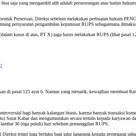
 bisa saja yang mengambil alih adalah perseorangan atau badan hukum
ntuk Perseroan, Direksi sebelum melakukan perbuatan hukum P
ntang persyaratan pengambilan keputusan RUPS sebagaimana dimaksu
dalam kasus di atas, PT X) juga harus melakukan RUPS (lihat pasal 12
!
 di pasal 125 ayat 6. Namun yang menarik, kewajiban membuat R
ntroversial bagi banyak kalangan bisnis, karena banyak transaksi komer
atu) Surat Kabar dan mengumumkan secara tertulis kepada karyawan d
bat 30 (tiga puluh) hari sebelum pemanggilan RUPS.
Direksi tetapi juga berlaku bagi jalur langsung kepada pemegang saham