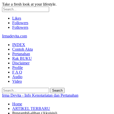
Take a fresh look at your lifestyle.
Likes
Followers
Followers
Irmadevita.com
INDEX
Contoh Akta
Pertanahan
Rak BUKU
Disclaimer
Profile
F A Q
Audio
Video
Irma Devita - Info Kenotariatan dan Pertanahan
Home
ARTIKEL TERBARU
Pengambil-alihan (Akuisisi)