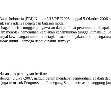
n Bank Indonesia (PBI) Nomor 8/16/PBI/2006 tanggal 5 Oktober 2006 
k serta adanya penetapan batasan modal.
ebagai otoritas tunggal pengawasan dan pembuat peraturan bank, apa
aham menolak pemenuhan kebijakan kepemuilikan tunggal dimaksud. S
ai kewenangan untuk menetapkan suatu kebijakan terkait pengaturan
dak runtut…semoga dapat dibantu..trims ya
san atas pertanyaan berikut:
dengan UUPT/2007, namun belum mendapat pengesahan, apakah dapat l
tu juga termasuk Pengurus dan Pemegang Saham termasuk tanggung j