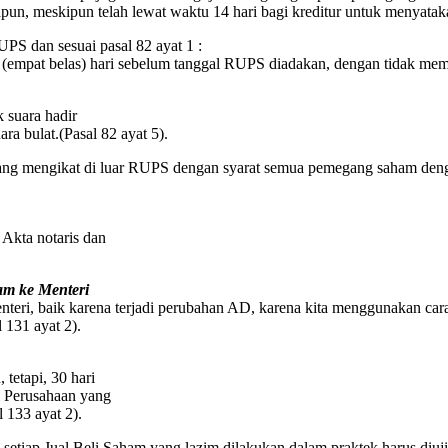
apun, meskipun telah lewat waktu 14 hari bagi kreditur untuk menyataka
PS dan sesuai pasal 82 ayat 1 :
(empat belas) hari sebelum tanggal RUPS diadakan, dengan tidak me
 suara hadir
ra bulat.(Pasal 82 ayat 5).
yang mengikat di luar RUPS dengan syarat semua pemegang saham denga
 Akta notaris dan
m ke Menteri
nteri, baik karena terjadi perubahan AD, karena kita menggunakan cara
131 ayat 2).
etapi, 30 hari
 Perusahaan yang
 133 ayat 2).
 setiap Jual Beli Saham yang lazim dilakukan dalam praktek harus diuj