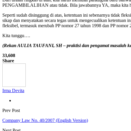
PENGAMBILALIHAN atau tidak. Bila jawabannya YA, maka kita har
Seperti sudah disinggung di atas, ketentuan ini sebenarnya tidak f
sikap dan menyatakan secara tegas untuk mengecualikan ketentuan in
fleksibel, termasuk merubah PP nomor 27 tahun 1998 dan PP nomor 2
Kita tunggu….
(Rekan AULIA TAUFANI, SH – praktisi dan pengamat masalah ken
33,608
Share
Irma Devita
Prev Post
Company Law No. 40/2007 (English Version)
Next Post