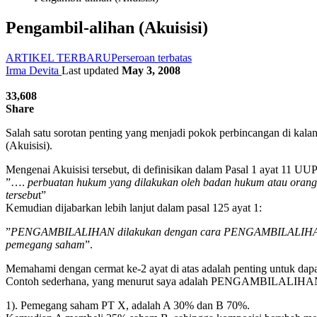
Pengambil-alihan (Akuisisi)
ARTIKEL TERBARU
Perseroan terbatas
Irma Devita
Last updated
May 3, 2008
33,608
Share
Salah satu sorotan penting yang menjadi pokok perbincangan di kalan
(Akuisisi).
Mengenai Akuisisi tersebut, di definisikan dalam Pasal 1 ayat 11 UU
”….
perbuatan hukum yang dilakukan oleh badan hukum atau orang
tersebu
t”
Kemudian dijabarkan lebih lanjut dalam pasal 125 ayat 1:
”
PENGAMBILALIHAN dilakukan dengan cara PENGAMBILALIHAN saham 
pemegang saham
”.
Memahami dengan cermat ke-2 ayat di atas adalah penting untuk da
Contoh sederhana, yang menurut saya adalah PENGAMBILALIHAN a
1). Pemegang saham PT X, adalah A 30% dan B 70%.