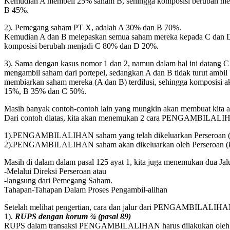
Kemudian A membeli 25% saham B, sehingga komposisi berubah me
B 45%.
2). Pemegang saham PT X, adalah A 30% dan B 70%.
Kemudian A dan B melepaskan semua saham mereka kepada C dan D
komposisi berubah menjadi C 80% dan D 20%.
3). Sama dengan kasus nomor 1 dan 2, namun dalam hal ini datang C
mengambil saham dari portepel, sedangkan A dan B tidak turut ambil
membiarkan saham mereka (A dan B) terdilusi, sehingga komposisi a
15%, B 35% dan C 50%.
Masih banyak contoh-contoh lain yang mungkin akan membuat kita
Dari contoh diatas, kita akan menemukan 2 cara PENGAMBILALIHAN 
1).PENGAMBILALIHAN saham yang telah dikeluarkan Perseroan (k
2).PENGAMBILALIHAN saham akan dikeluarkan oleh Perseroan (ka
Masih di dalam dalam pasal 125 ayat 1, kita juga menemukan dua
-Melalui Direksi Perseroan atau
-langsung dari Pemegang Saham.
Tahapan-Tahapan Dalam Proses Pengambil-alihan
Setelah melihat pengertian, cara dan jalur dari PENGAMBILALIHAN
1).
RUPS dengan korum ¾ (pasal 89)
RUPS dalam transaksi PENGAMBILALIHAN harus dilakukan oleh Persero