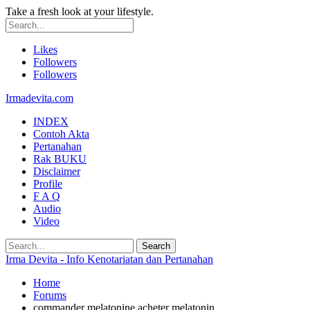
Take a fresh look at your lifestyle.
Likes
Followers
Followers
Irmadevita.com
INDEX
Contoh Akta
Pertanahan
Rak BUKU
Disclaimer
Profile
F A Q
Audio
Video
Irma Devita - Info Kenotariatan dan Pertanahan
Home
Forums
commander melatonine acheter melatonin