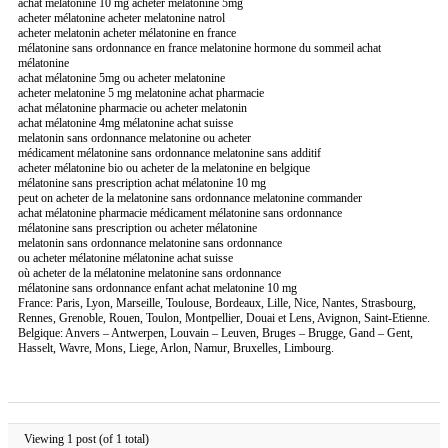
achat melatonine 10 mg acheter melatonine 5mg
acheter mélatonine acheter melatonine natrol
acheter melatonin acheter mélatonine en france
mélatonine sans ordonnance en france melatonine hormone du sommeil achat
mélatonine
achat mélatonine 5mg ou acheter melatonine
acheter melatonine 5 mg melatonine achat pharmacie
achat mélatonine pharmacie ou acheter melatonin
achat mélatonine 4mg mélatonine achat suisse
melatonin sans ordonnance melatonine ou acheter
médicament mélatonine sans ordonnance melatonine sans additif
acheter mélatonine bio ou acheter de la melatonine en belgique
mélatonine sans prescription achat mélatonine 10 mg
peut on acheter de la melatonine sans ordonnance melatonine commander
achat mélatonine pharmacie médicament mélatonine sans ordonnance
mélatonine sans prescription ou acheter mélatonine
melatonin sans ordonnance melatonine sans ordonnance
ou acheter mélatonine mélatonine achat suisse
où acheter de la mélatonine melatonine sans ordonnance
mélatonine sans ordonnance enfant achat melatonine 10 mg
France: Paris, Lyon, Marseille, Toulouse, Bordeaux, Lille, Nice, Nantes, Strasbourg,
Rennes, Grenoble, Rouen, Toulon, Montpellier, Douai et Lens, Avignon, Saint-Etienne.
Belgique: Anvers – Antwerpen, Louvain – Leuven, Bruges – Brugge, Gand – Gent,
Hasselt, Wavre, Mons, Liege, Arlon, Namur, Bruxelles, Limbourg.
Viewing 1 post (of 1 total)