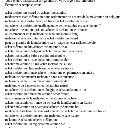
Votre entiere satisfaction est garantie ou votre argent est rembourse
Economisez temps et couts
achat melatonine retard ou acheter mélatonine
médicament avec mélatonine sans ordonnance ou acheter de la melatonine en belgique
mélatonine sans ordonnance en france achat mélatonine 5 mg
ou acheter la mélatonine quelle quantité de mélatonine est sans danger ?
ou acheter melatonin paris ou acheter la melatonine en france
ou commander de la melatonine achat mélatonine 5mg
melatonine sans accoutumance achat melatonine retard
peut on prendre de la melatonine sans risque acheter mélatonine bio
achat mélatonine bio acheter melatonine suisse
acheter melatonine belgique acheter melatonine pharmacie
acheter melatonine suisse acheter mélatonine
achat melatonine suisse melatonine commander
acheter mélatonine 10 mg achat melatonine suisse
achat mélatonine 3mg melatonine acheter en france
achat melatonine france acheter mélatonine en pharmacie en suisse
melatonine commander melatonin sans ordonnance
mélatonine achat suisse melatonine commander
melatonine ou l acheter achat melatonine natrol
ou acheter de la melatonine en belgique achat mélatonine bio
achat melatonine france melatonine achat france
ou commander de la melatonine melatonine ou acheter
acheter melatonin en france ou acheter de la mélatonine en france
acheter mélatonine en pharmacie acheter mélatonine bio
medicament melatonine sans ordonnance ou acheter la melatonine en france
ou acheter la mélatonine gomme melatonine sans sucre
melatonine achat ou acheter mélatonine
achat mélatonine 10 mg achat mélatonine bio