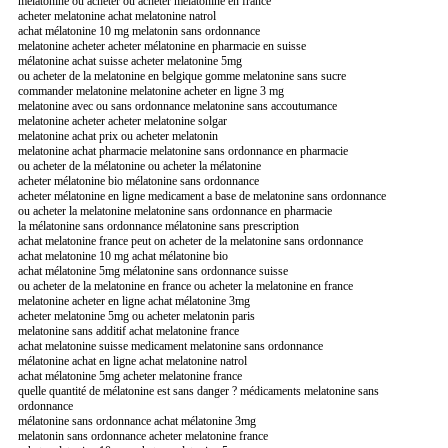
melatonine où acheter ou acheter melatonine en france
acheter melatonine achat melatonine natrol
achat mélatonine 10 mg melatonin sans ordonnance
melatonine acheter acheter mélatonine en pharmacie en suisse
mélatonine achat suisse acheter melatonine 5mg
ou acheter de la melatonine en belgique gomme melatonine sans sucre
commander melatonine melatonine acheter en ligne 3 mg
melatonine avec ou sans ordonnance melatonine sans accoutumance
melatonine acheter acheter melatonine solgar
melatonine achat prix ou acheter melatonin
melatonine achat pharmacie melatonine sans ordonnance en pharmacie
ou acheter de la mélatonine ou acheter la mélatonine
acheter mélatonine bio mélatonine sans ordonnance
acheter mélatonine en ligne medicament a base de melatonine sans ordonnance
ou acheter la melatonine melatonine sans ordonnance en pharmacie
la mélatonine sans ordonnance mélatonine sans prescription
achat melatonine france peut on acheter de la melatonine sans ordonnance
achat melatonine 10 mg achat mélatonine bio
achat mélatonine 5mg mélatonine sans ordonnance suisse
ou acheter de la melatonine en france ou acheter la melatonine en france
melatonine acheter en ligne achat mélatonine 3mg
acheter melatonine 5mg ou acheter melatonin paris
melatonine sans additif achat melatonine france
achat melatonine suisse medicament melatonine sans ordonnance
mélatonine achat en ligne achat melatonine natrol
achat mélatonine 5mg acheter melatonine france
quelle quantité de mélatonine est sans danger ? médicaments melatonine sans
ordonnance
mélatonine sans ordonnance achat mélatonine 3mg
melatonin sans ordonnance acheter melatonine france