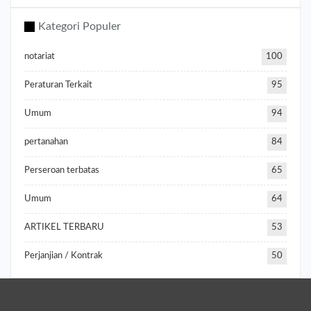
Kategori Populer
notariat
100
Peraturan Terkait
95
Umum
94
pertanahan
84
Perseroan terbatas
65
Umum
64
ARTIKEL TERBARU
53
Perjanjian / Kontrak
50