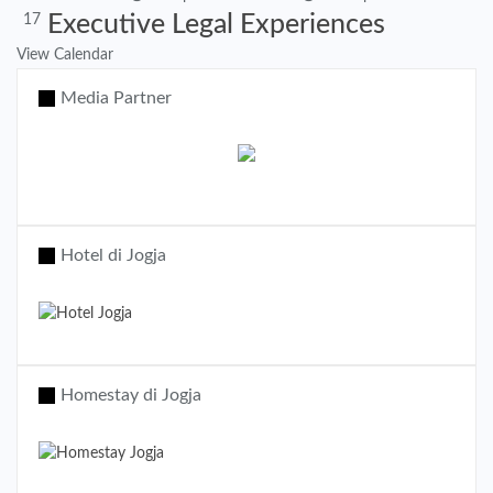
Executive Legal Experiences
17
View Calendar
Media Partner
Hotel di Jogja
Homestay di Jogja