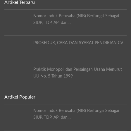
Artikel Terbaru
Nomor Induk Berusaha (NIB) Berfungsi Sebagai
SIUP, TDP, API dan…
PROSEDUR, CARA DAN SYARAT PENDIRIAN CV
Praktik Monopoli dan Persaingan Usaha Menurut
UU No. 5 Tahun 1999
Artikel Populer
Nomor Induk Berusaha (NIB) Berfungsi Sebagai
SIUP, TDP, API dan…