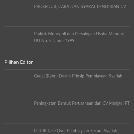
PROSEDUR, CARA DAN SYARAT PENDIRIAN CV
Praktik Monopoli dan Persaingan Usaha Menurut
UU No. 5 Tahun 1999
Pilihan Editor
Gadai (Rahn) Dalam Prinsip Pembiayaan Syariah
Peningkatan Bentuk Perusahaan dari CV Menjadi PT
Part III Take Over Pembiayaan Secara Syariah