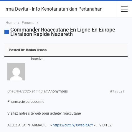
Irma Devita - Info Kenotariatan dan Pertanahan
Home
Forums
Commander Roaccutane En Ligne En Europe
Livraison Rapide Nazareth
Posted In:
Badan Usaha
Inactive
On10/04/2025 at 4:43 am
Anonymous
#133521
Pharmacie européenne
Visitez notre site web pour acheter roaccutane
ALLEZ A LA PHARMACIE —>
https://cutt.ly/XwsbRDZY
<— VISITEZ