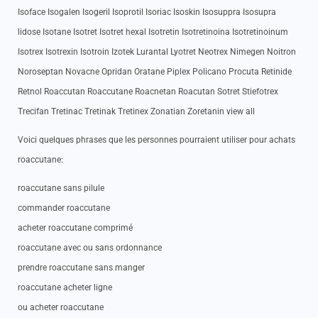
Isoface Isogalen Isogeril Isoprotil Isoriac Isoskin Isosuppra Isosupra
lidose Isotane Isotret Isotret hexal Isotretin Isotretinoina Isotretinoinum
Isotrex Isotrexin Isotroin Izotek Lurantal Lyotret Neotrex Nimegen Noitron
Noroseptan Novacne Opridan Oratane Piplex Policano Procuta Retinide
Retnol Roaccutan Roaccutane Roacnetan Roacutan Sotret Stiefotrex
Trecifan Tretinac Tretinak Tretinex Zonatian Zoretanin view all
Voici quelques phrases que les personnes pourraient utiliser pour achats
roaccutane:
roaccutane sans pilule
commander roaccutane
acheter roaccutane comprimé
roaccutane avec ou sans ordonnance
prendre roaccutane sans manger
roaccutane acheter ligne
ou acheter roaccutane