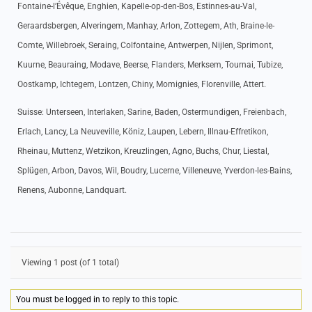
Fontaine-l’Évêque, Enghien, Kapelle-op-den-Bos, Estinnes-au-Val,
Geraardsbergen, Alveringem, Manhay, Arlon, Zottegem, Ath, Braine-le-
Comte, Willebroek, Seraing, Colfontaine, Antwerpen, Nijlen, Sprimont,
Kuurne, Beauraing, Modave, Beerse, Flanders, Merksem, Tournai, Tubize,
Oostkamp, Ichtegem, Lontzen, Chiny, Momignies, Florenville, Attert.
Suisse: Unterseen, Interlaken, Sarine, Baden, Ostermundigen, Freienbach,
Erlach, Lancy, La Neuveville, Köniz, Laupen, Lebern, Illnau-Effretikon,
Rheinau, Muttenz, Wetzikon, Kreuzlingen, Agno, Buchs, Chur, Liestal,
Splügen, Arbon, Davos, Wil, Boudry, Lucerne, Villeneuve, Yverdon-les-Bains,
Renens, Aubonne, Landquart.
Viewing 1 post (of 1 total)
You must be logged in to reply to this topic.