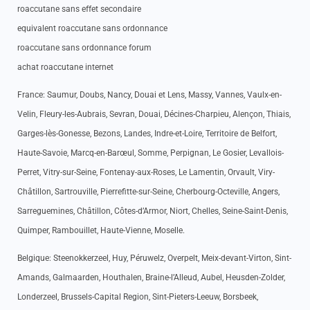
roaccutane sans effet secondaire
equivalent roaccutane sans ordonnance
roaccutane sans ordonnance forum
achat roaccutane internet
France: Saumur, Doubs, Nancy, Douai et Lens, Massy, Vannes, Vaulx-en-
Velin, Fleury-les-Aubrais, Sevran, Douai, Décines-Charpieu, Alençon, Thiais,
Garges-lès-Gonesse, Bezons, Landes, Indre-et-Loire, Territoire de Belfort,
Haute-Savoie, Marcq-en-Barœul, Somme, Perpignan, Le Gosier, Levallois-
Perret, Vitry-sur-Seine, Fontenay-aux-Roses, Le Lamentin, Orvault, Viry-
Châtillon, Sartrouville, Pierrefitte-sur-Seine, Cherbourg-Octeville, Angers,
Sarreguemines, Châtillon, Côtes-d’Armor, Niort, Chelles, Seine-Saint-Denis,
Quimper, Rambouillet, Haute-Vienne, Moselle.
Belgique: Steenokkerzeel, Huy, Péruwelz, Overpelt, Meix-devant-Virton, Sint-
Amands, Galmaarden, Houthalen, Braine-l’Alleud, Aubel, Heusden-Zolder,
Londerzeel, Brussels-Capital Region, Sint-Pieters-Leeuw, Borsbeek,