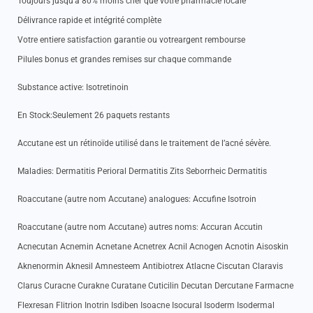
Toujours jusqu’à 80% moins cher que votre pharmacie locale
Délivrance rapide et intégrité complète
Votre entiere satisfaction garantie ou votreargent rembourse
Pilules bonus et grandes remises sur chaque commande
Substance active: Isotretinoin
En Stock:Seulement 26 paquets restants
Accutane est un rétinoïde utilisé dans le traitement de l’acné sévère.
Maladies: Dermatitis Perioral Dermatitis Zits Seborrheic Dermatitis
Roaccutane (autre nom Accutane) analogues: Accufine Isotroin
Roaccutane (autre nom Accutane) autres noms: Accuran Accutin
Acnecutan Acnemin Acnetane Acnetrex Acnil Acnogen Acnotin Aisoskin
Aknenormin Aknesil Amnesteem Antibiotrex Atlacne Ciscutan Claravis
Clarus Curacne Curakne Curatane Cuticilin Decutan Dercutane Farmacne
Flexresan Flitrion Inotrin Isdiben Isoacne Isocural Isoderm Isodermal