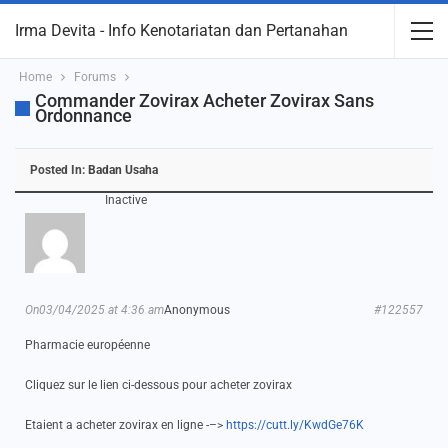
Irma Devita - Info Kenotariatan dan Pertanahan
Home
Forums
Commander Zovirax Acheter Zovirax Sans
Ordonnance
Posted In:
Badan Usaha
Inactive
On03/04/2025 at 4:36 am
Anonymous
#122557
Pharmacie européenne
Cliquez sur le lien ci-dessous pour acheter zovirax
Etaient a acheter zovirax en ligne -–>
https://cutt.ly/KwdGe76K