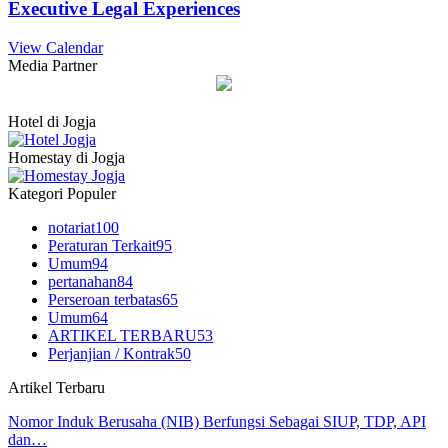
Executive Legal Experiences
View Calendar
Media Partner
Hotel di Jogja
Homestay di Jogja
Kategori Populer
notariat
100
Peraturan Terkait
95
Umum
94
pertanahan
84
Perseroan terbatas
65
Umum
64
ARTIKEL TERBARU
53
Perjanjian / Kontrak
50
Artikel Terbaru
Nomor Induk Berusaha (NIB) Berfungsi Sebagai SIUP, TDP, API
dan…