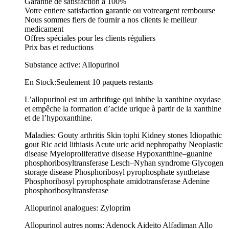
Garantie de satisfaction à 100%
Votre entiere satisfaction garantie ou votreargent rembourse
Nous sommes fiers de fournir a nos clients le meilleur
medicament
Offres spéciales pour les clients réguliers
Prix bas et reductions
Substance active: Allopurinol
En Stock:Seulement 10 paquets restants
L’allopurinol est un arthrifuge qui inhibe la xanthine oxydase
et empêche la formation d’acide urique à partir de la xanthine
et de l’hypoxanthine.
Maladies: Gouty arthritis Skin tophi Kidney stones Idiopathic
gout Ric acid lithiasis Acute uric acid nephropathy Neoplastic
disease Myeloproliferative disease Hypoxanthine–guanine
phosphoribosyltransferase Lesch–Nyhan syndrome Glycogen
storage disease Phosphoribosyl pyrophosphate synthetase
Phosphoribosyl pyrophosphate amidotransferase Adenine
phosphoribosyltransferase
Allopurinol analogues: Zyloprim
Allopurinol autres noms: Adenock Aideito Alfadiman Allo