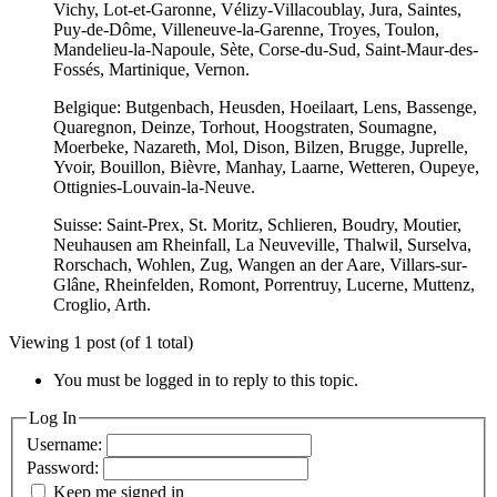
Vichy, Lot-et-Garonne, Vélizy-Villacoublay, Jura, Saintes,
Puy-de-Dôme, Villeneuve-la-Garenne, Troyes, Toulon,
Mandelieu-la-Napoule, Sète, Corse-du-Sud, Saint-Maur-des-
Fossés, Martinique, Vernon.
Belgique: Butgenbach, Heusden, Hoeilaart, Lens, Bassenge,
Quaregnon, Deinze, Torhout, Hoogstraten, Soumagne,
Moerbeke, Nazareth, Mol, Dison, Bilzen, Brugge, Juprelle,
Yvoir, Bouillon, Bièvre, Manhay, Laarne, Wetteren, Oupeye,
Ottignies-Louvain-la-Neuve.
Suisse: Saint-Prex, St. Moritz, Schlieren, Boudry, Moutier,
Neuhausen am Rheinfall, La Neuveville, Thalwil, Surselva,
Rorschach, Wohlen, Zug, Wangen an der Aare, Villars-sur-
Glâne, Rheinfelden, Romont, Porrentruy, Lucerne, Muttenz,
Croglio, Arth.
Viewing 1 post (of 1 total)
You must be logged in to reply to this topic.
Log In
Username:
Password:
Keep me signed in