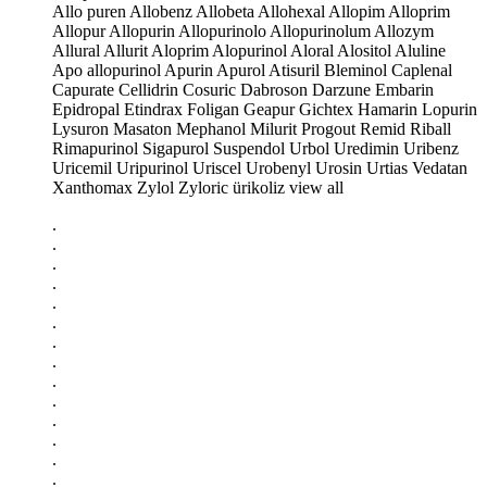
Allo puren Allobenz Allobeta Allohexal Allopim Alloprim
Allopur Allopurin Allopurinolo Allopurinolum Allozym
Allural Allurit Aloprim Alopurinol Aloral Alositol Aluline
Apo allopurinol Apurin Apurol Atisuril Bleminol Caplenal
Capurate Cellidrin Cosuric Dabroson Darzune Embarin
Epidropal Etindrax Foligan Geapur Gichtex Hamarin Lopurin
Lysuron Masaton Mephanol Milurit Progout Remid Riball
Rimapurinol Sigapurol Suspendol Urbol Uredimin Uribenz
Uricemil Uripurinol Uriscel Urobenyl Urosin Urtias Vedatan
Xanthomax Zylol Zyloric ürikoliz view all
.
.
.
.
.
.
.
.
.
.
.
.
.
.