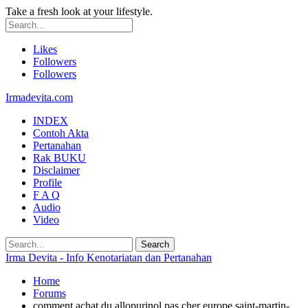
Take a fresh look at your lifestyle.
Likes
Followers
Followers
Irmadevita.com
INDEX
Contoh Akta
Pertanahan
Rak BUKU
Disclaimer
Profile
F A Q
Audio
Video
Irma Devita - Info Kenotariatan dan Pertanahan
Home
Forums
comment achat du allopurinol pas cher europe saint-martin-