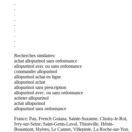
.
.
.
.
.
.
.
.
.
Recherches similaires:
achat allopurinol sans ordonnance
allopurinol avec ou sans ordonnance
commander allopurinol
allopurinol achat en ligne
allopurinol achat
allopurinol sans prescription
allopurinol avec. ou sans ordonnance
acheter allopurinol
achat allopurinol
allopurinol sans ordonnance
France: Pau, French Guiana, Sainte-Suzanne, Choisy-le-Roi,
Ivry-sur-Seine, Saint-Genis-Laval, Thionville, Hénin-
Beaumont, Hyères, Le Cannet, Villepinte, La Roche-sur-Yon,