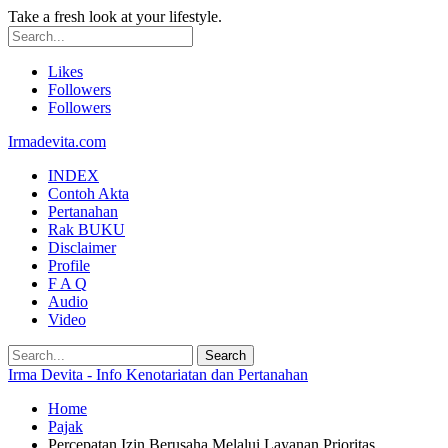
Take a fresh look at your lifestyle.
Likes
Followers
Followers
Irmadevita.com
INDEX
Contoh Akta
Pertanahan
Rak BUKU
Disclaimer
Profile
F A Q
Audio
Video
Irma Devita - Info Kenotariatan dan Pertanahan
Home
Pajak
Percepatan Izin Berusaha Melalui Layanan Prioritas