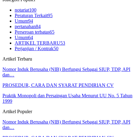
notariat
100
Peraturan Terkait
95
Umum
94
pertanahan
84
Perseroan terbatas
65
Umum
64
ARTIKEL TERBARU
53
Perjanjian / Kontrak
50
Artikel Terbaru
Nomor Induk Berusaha (NIB) Berfungsi Sebagai SIUP, TDP, API
dan…
PROSEDUR, CARA DAN SYARAT PENDIRIAN CV
Praktik Monopoli dan Persaingan Usaha Menurut UU No. 5 Tahun
1999
Artikel Populer
Nomor Induk Berusaha (NIB) Berfungsi Sebagai SIUP, TDP, API
dan…