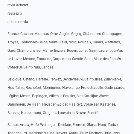
revia acheter
revia prix
acheter revia
France: Cachan, Miramas, Orne, Anglet, Grigny, Châlons-en-Champagne,
Troyes, Thonon-les-Bains, Saint-Dizier, Nord, Roubaix, Calais, Wattrelos,
Gard, Champigny-sur-Marne, Béziers, Rouen, Loiret, Saint-Laurent-du-Var,
Le Havre, Menton, Fontaine, Carpentras, Savoie, Saint-Maur-des-Fossés,
Côte-d’Or, Saint-Paul, Landes.
Belgique: Ostend, Herzele, Perwez, Denderleeuw, Saint-Gilles, Zuienkerke,
Houffalize, Rochefort, Momignies, Havelange, Froidchapelle, Oudenaarde,
Léglise, Mesen, Pepingen, Villers-le-Bouillet, Sint-Katelijne-Waver,
Ganshoren, De Haan, Heusden-Zolder, Haaltert, Vorselaar, Kasterlee,
Boussu, Herbeumont, Ottignies-Louvain-la-Neuve, Seneffe.
Suisse: Arosa, Höfe, Wettingen, Dietikon, Emmen, Glarus Nord, Zurich,
Toggenburg, Martigny, Val-de-Travers, Aarau, Prilly, Rheineck, Brig, Lyss,