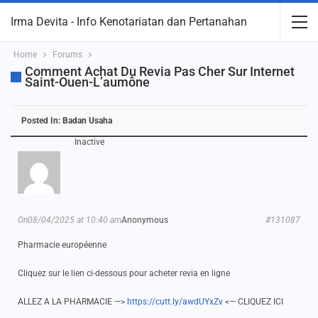
Irma Devita - Info Kenotariatan dan Pertanahan
Home
Forums
Comment Achat Du Revia Pas Cher Sur Internet
Saint-Ouen-L’aumône
Posted In:
Badan Usaha
Inactive
On08/04/2025 at 10:40 am
Anonymous
#131087
Pharmacie européenne
Cliquez sur le lien ci-dessous pour acheter revia en ligne
ALLEZ A LA PHARMACIE —>
https://cutt.ly/awdUYxZv
<— CLIQUEZ ICI