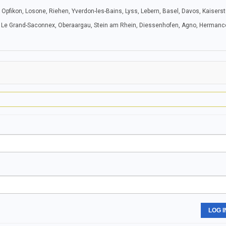
z, Opfikon, Losone, Riehen, Yverdon-les-Bains, Lyss, Lebern, Basel, Davos, Kaiserst
n, Le Grand-Saconnex, Oberaargau, Stein am Rhein, Diessenhofen, Agno, Hermanc
LOG I