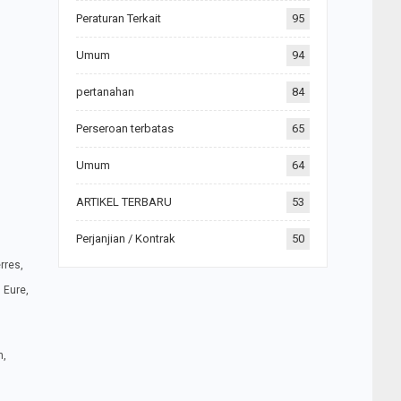
Peraturan Terkait
95
Umum
94
pertanahan
84
Perseroan terbatas
65
Umum
64
ARTIKEL TERBARU
53
Perjanjian / Kontrak
50
rres,
 Eure,
n,