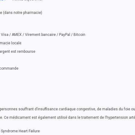
se (dans notre pharmacie)
Visa / AMEX / Virement bancaire / PayPal / Bitcoin
rmacie locale
e argent est rembourse
ue commande
s personnes souffrant d’insuffisance cardiaque congestive, de maladies du foie o
 Ce médicament est également utilisé dans le traitement de l’hypertension artér
c Syndrome Heart Failure