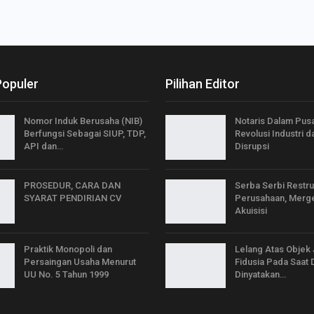
Populer
Pilihan Editor
Nomor Induk Berusaha (NIB)
Notaris Dalam Pus
Berfungsi Sebagai SIUP, TDP,
Revolusi Industri d
API dan…
Disrupsi
PROSEDUR, CARA DAN
Serba Serbi Restru
SYARAT PENDIRIAN CV
Perusahaan, Merg
Akuisisi
Praktik Monopoli dan
Lelang Atas Objek
Persaingan Usaha Menurut
Fidusia Pada Saat 
UU No. 5 Tahun 1999
Dinyatakan…