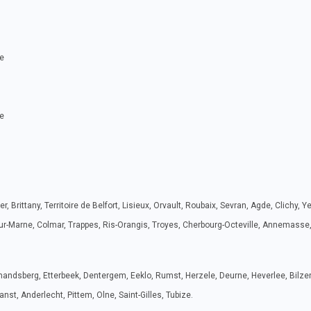
e
e
, Brittany, Territoire de Belfort, Lisieux, Orvault, Roubaix, Sevran, Agde, Clichy, Ye
-sur-Marne, Colmar, Trappes, Ris-Orangis, Troyes, Cherbourg-Octeville, Annemasse,
mandsberg, Etterbeek, Dentergem, Eeklo, Rumst, Herzele, Deurne, Heverlee, Bilze
nst, Anderlecht, Pittem, Olne, Saint-Gilles, Tubize.