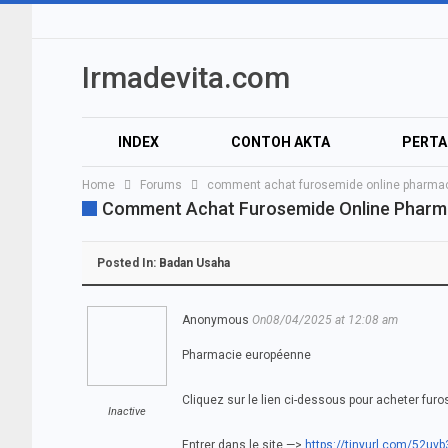
Irmadevita.com
INDEX
CONTOH AKTA
PERT
Home
Forums
comment achat furosemide online pharmac
AUDIO
VIDEO
Comment Achat Furosemide Online Pharm
Posted In:
Badan Usaha
Anonymous
On08/04/2025 at 12:08 am
Pharmacie européenne
Cliquez sur le lien ci-dessous pour acheter fur
Inactive
Entrer dans le site —>
https://tinyurl.com/52uv