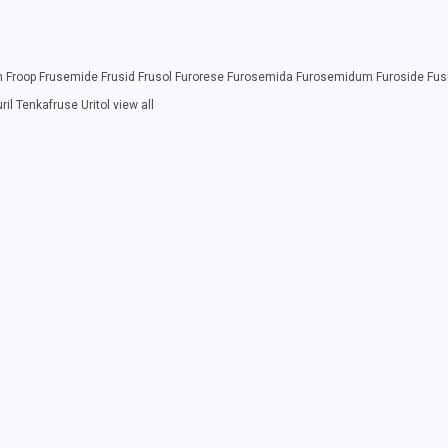
n Froop Frusemide Frusid Frusol Furorese Furosemida Furosemidum Furoside Fus
 Tenkafruse Uritol view all