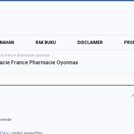
ANAHAN
RAK BUKU
DISCLAIMER
PROF
ie france pharmacie oyonnax
acie France Pharmacie Oyonnax
#
osemide
b324
<— visitez aujourd’hui