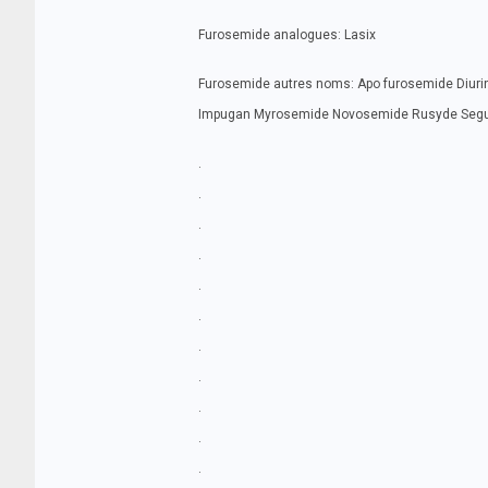
Furosemide analogues: Lasix
Furosemide autres noms: Apo furosemide Diuri
Impugan Myrosemide Novosemide Rusyde Seguril
.
.
.
.
.
.
.
.
.
.
.