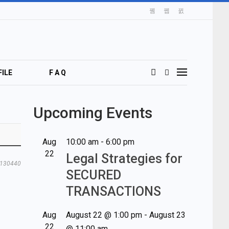
ILE
F A Q
Upcoming Events
Aug
10:00 am
-
6:00 pm
22
Legal Strategies for
130440
SECURED
TRANSACTIONS
Aug
August 22 @ 1:00 pm
-
August 23
22
@ 11:00 am