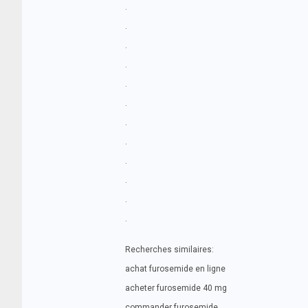
.
.
.
.
.
.
.
.
.
.
.
.
Recherches similaires:
achat furosemide en ligne
acheter furosemide 40 mg
commander furosemide