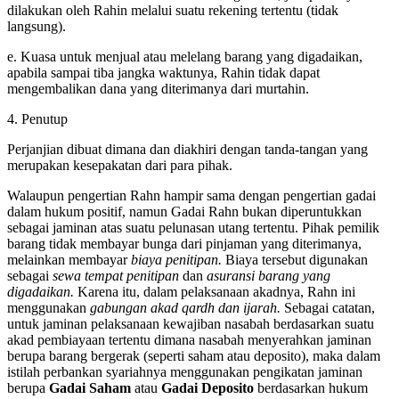
dilakukan oleh Rahin melalui suatu rekening tertentu (tidak
langsung).
e. Kuasa untuk menjual atau melelang barang yang digadaikan,
apabila sampai tiba jangka waktunya, Rahin tidak dapat
mengembalikan dana yang diterimanya dari murtahin.
4. Penutup
Perjanjian dibuat dimana dan diakhiri dengan tanda-tangan yang
merupakan kesepakatan dari para pihak.
Walaupun pengertian Rahn hampir sama dengan pengertian gadai
dalam hukum positif, namun Gadai Rahn bukan diperuntukkan
sebagai jaminan atas suatu pelunasan utang tertentu. Pihak pemilik
barang tidak membayar bunga dari pinjaman yang diterimanya,
melainkan membayar
biaya penitipan.
Biaya tersebut digunakan
sebagai
sewa tempat penitipan
dan
asuransi barang yang
digadaikan.
Karena itu, dalam pelaksanaan akadnya, Rahn ini
menggunakan
gabungan akad qardh dan ijarah.
Sebagai catatan,
untuk jaminan pelaksanaan kewajiban nasabah berdasarkan suatu
akad pembiayaan tertentu dimana nasabah menyerahkan jaminan
berupa barang bergerak (seperti saham atau deposito), maka dalam
istilah perbankan syariahnya menggunakan pengikatan jaminan
berupa
Gadai Saham
atau
Gadai Deposito
berdasarkan hukum