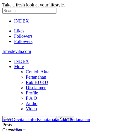
Take a fresh look at your lifestyle.
INDEX
Likes
Followers
Followers
Irmadevita.com
INDEX
More
Contoh Akta
Pertanahan
Rak BUKU
Disclaimer
Profile
F A Q
Audio
Video
Irma Devita - Info Kenotariatan dan Pertanahan
Posts
Home
Categories