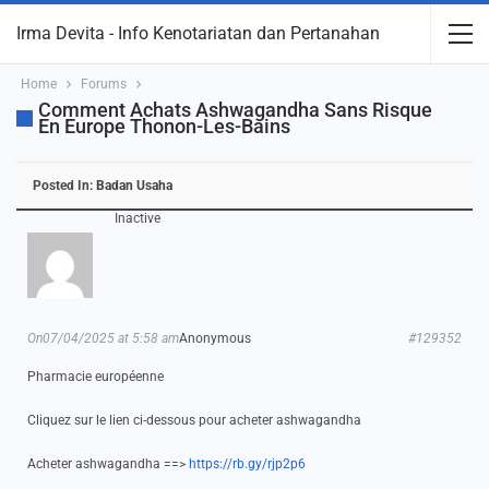
Irma Devita - Info Kenotariatan dan Pertanahan
Home
Forums
Comment Achats Ashwagandha Sans Risque
En Europe Thonon-Les-Bains
Posted In:
Badan Usaha
Inactive
On07/04/2025 at 5:58 am
Anonymous
#129352
Pharmacie européenne
Cliquez sur le lien ci-dessous pour acheter ashwagandha
Acheter ashwagandha ==>
https://rb.gy/rjp2p6