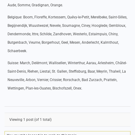
Aude, Somme, Gradignan, Orange.
Belgique: Boom, Floreffe, Kortessem, Quévy-le-Petit, Merelbeke, Saint-Gilles,
Begijnendijk, Wuustwezel, Nevele, Soumagne, Ciney, Hooglede, Gembloux,
Dendermonde, Ittre, Schilde, Zandhoven, Westerlo, Estaimpuis, Chiny,
Butgenbach, Veurne, Borgerhout, Geel, Mesen, Anderlecht, Kalmthout,
Schaerbeek.
Suisse: March, Delémont, Wallisellen, Winterthur, Aarau, Arlesheim, Châtel-
Saint-Denis, Riehen, Liestal, St. Gallen, Steffisburg, Baar, Meyrin, Thalwil, La
Neuveville, Arbon, Vernier, Crissier, Rorschach, Bad Zurzach, Pratteln,
Wettingen, Plan-les-Ouates, Bischofszell, Onex.
Viewing 1 post (of 1 total)