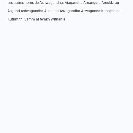
Les autres noms de Ashwagandha: Ajagandha Amangura Amukkirag
Asgand Ashvagandha Asundha Asvagandha Aswaganda Kanaje hindi
Kuthmithi Samm al ferakh Withania
.
.
.
.
.
.
.
.
.
.
.
.
.