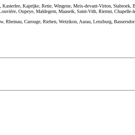
, Kasterlee, Kaprijke, Retie, Wingene, Meix-devant-Virton, Stabroek, 
uvière, Oupeye, Maldegem, Maaseik, Saint-Vith, Riemst, Chapelle-lez
rw, Rheinau, Carouge, Riehen, Wetzikon, Aarau, Lenzburg, Bassersdor