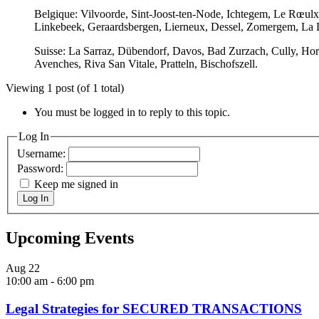
Belgique: Vilvoorde, Sint-Joost-ten-Node, Ichtegem, Le Rœulx
Linkebeek, Geraardsbergen, Lierneux, Dessel, Zomergem, La Lo
Suisse: La Sarraz, Dübendorf, Davos, Bad Zurzach, Cully, Ho
Avenches, Riva San Vitale, Pratteln, Bischofszell.
Viewing 1 post (of 1 total)
You must be logged in to reply to this topic.
Log In
Username:
Password:
Keep me signed in
Log In
Upcoming Events
Aug
22
10:00 am
-
6:00 pm
Legal Strategies for SECURED TRANSACTIONS