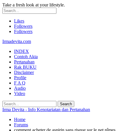
Take a fresh look at your lifestyle.
Likes
Followers
Followers
Irmadevita.com
INDEX
Contoh Akta
Pertanahan
Rak BUKU
Disclaimer
Profile
F A Q
Audio
Video
Irma Devita - Info Kenotariatan dan Pertanahan
Home
Forums
comment acheter de aspirin sans risque sur le net nîmes