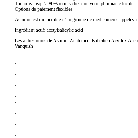
Toujours jusqu’à 80% moins cher que votre pharmacie locale
Options de paiement flexibles
Aspirine est un membre d’un groupe de médicaments appelés les sa
Ingrédient actif: acetylsalicylic acid
Les autres noms de Aspirin: Acido acetilsalicilico Acyflox Asc
Vanquish
.
.
.
.
.
.
.
.
.
.
.
.
.
.
.