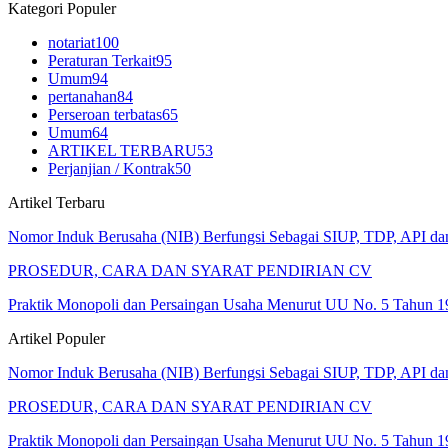
Kategori Populer
notariat
100
Peraturan Terkait
95
Umum
94
pertanahan
84
Perseroan terbatas
65
Umum
64
ARTIKEL TERBARU
53
Perjanjian / Kontrak
50
Artikel Terbaru
Nomor Induk Berusaha (NIB) Berfungsi Sebagai SIUP, TDP, API d
PROSEDUR, CARA DAN SYARAT PENDIRIAN CV
Praktik Monopoli dan Persaingan Usaha Menurut UU No. 5 Tahun 1
Artikel Populer
Nomor Induk Berusaha (NIB) Berfungsi Sebagai SIUP, TDP, API d
PROSEDUR, CARA DAN SYARAT PENDIRIAN CV
Praktik Monopoli dan Persaingan Usaha Menurut UU No. 5 Tahun 1