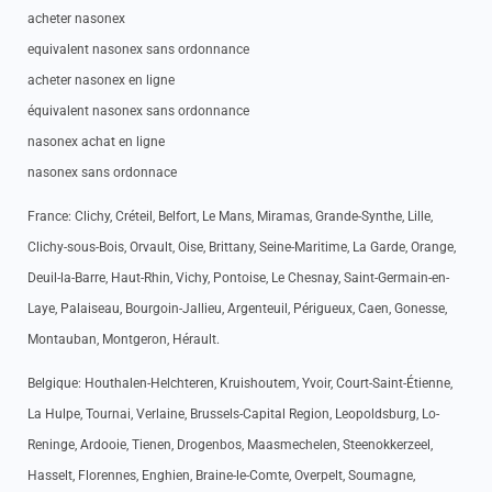
acheter nasonex
equivalent nasonex sans ordonnance
acheter nasonex en ligne
équivalent nasonex sans ordonnance
nasonex achat en ligne
nasonex sans ordonnace
France: Clichy, Créteil, Belfort, Le Mans, Miramas, Grande-Synthe, Lille,
Clichy-sous-Bois, Orvault, Oise, Brittany, Seine-Maritime, La Garde, Orange,
Deuil-la-Barre, Haut-Rhin, Vichy, Pontoise, Le Chesnay, Saint-Germain-en-
Laye, Palaiseau, Bourgoin-Jallieu, Argenteuil, Périgueux, Caen, Gonesse,
Montauban, Montgeron, Hérault.
Belgique: Houthalen-Helchteren, Kruishoutem, Yvoir, Court-Saint-Étienne,
La Hulpe, Tournai, Verlaine, Brussels-Capital Region, Leopoldsburg, Lo-
Reninge, Ardooie, Tienen, Drogenbos, Maasmechelen, Steenokkerzeel,
Hasselt, Florennes, Enghien, Braine-le-Comte, Overpelt, Soumagne,