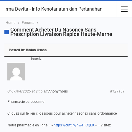
Irma Devita - Info Kenotariatan dan Pertanahan
Home
Forums
Comment Acheter Du Nasonex Sans
Prescription Livraison Rapide Haute-Marne
Posted In:
Badan Usaha
Inactive
On07/04/2025 at 2:46 am
Anonymous
#129139
Pharmacie européenne
Cliquez sur le lien ci-dessous pour acheter nasonex sans ordonnance
Notre pharmacie en ligne —>
https://cutt.ly/nw4FCQBK
<— visitez