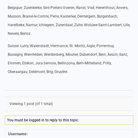
Belgique: Zuienkerke, Sint-Pieters-Voeren, Ranst, Visé, Herenthout, Anvers,
Musson, Braine-le-Comte, Perre, Kasterlee, Dentergem, Butgenbach,
Harelbeke, Namur, Ichtegem, Zutendaal, Zulte, Woluwe-Saint-Lambert, Lille,
Nevele, Berloz.
Suisse: Lutry, Walenstadt, Hermance, St. Moritz, Aigle, Porrentruy,
Bussigny, Weinfelden, Werdenberg, Moutier, Dübendorf, Bern, Aesch, Ilanz,
Emmen, Ebikon, Jura bernois, Bellinzona, Bern-Mittelland, Prilly,
Oberaargau, Delémont, Brig, Gruyère.
Viewing 1 post (of 1 total)
You must be logged in to reply to this topic.
Username: