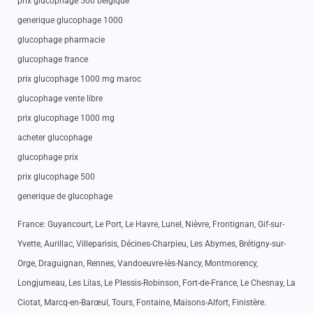
prix glucophage 500 belgique
generique glucophage 1000
glucophage pharmacie
glucophage france
prix glucophage 1000 mg maroc
glucophage vente libre
prix glucophage 1000 mg
acheter glucophage
glucophage prix
prix glucophage 500
generique de glucophage
France: Guyancourt, Le Port, Le Havre, Lunel, Nièvre, Frontignan, Gif-sur-
Yvette, Aurillac, Villeparisis, Décines-Charpieu, Les Abymes, Brétigny-sur-
Orge, Draguignan, Rennes, Vandoeuvre-lès-Nancy, Montmorency,
Longjumeau, Les Lilas, Le Plessis-Robinson, Fort-de-France, Le Chesnay, La
Ciotat, Marcq-en-Barœul, Tours, Fontaine, Maisons-Alfort, Finistère.