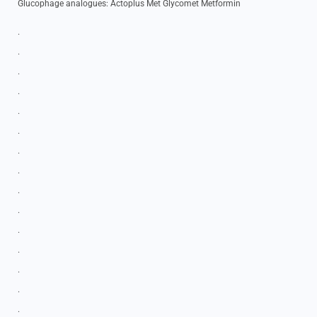
Glucophage analogues: Actoplus Met Glycomet Metformin
.
.
.
.
.
.
.
.
.
.
.
.
.
.
.