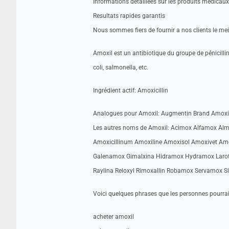
Informations détaillées sur les produits médicaux
Resultats rapides garantis
Nous sommes fiers de fournir a nos clients le me
Amoxil est un antibiotique du groupe de pénicillin
coli, salmonella, etc.
Ingrédient actif: Amoxicillin
Analogues pour Amoxil: Augmentin Brand Amoxi
Les autres noms de Amoxil: Acimox Alfamox A
Amoxicillinum Amoxiline Amoxisol Amoxivet A
Galenamox Gimalxina Hidramox Hydramox Laro
Raylina Reloxyl Rimoxallin Robamox Servamox Si
Voici quelques phrases que les personnes pourraie
acheter amoxil