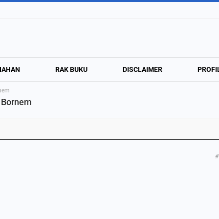
NAHAN
RAK BUKU
DISCLAIMER
PROFI
rnem
e Bornem
#