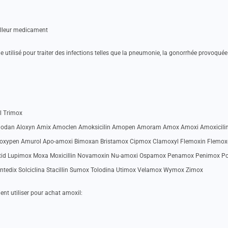
illeur medicament
e utilisé pour traiter des infections telles que la pneumonie, la gonorrhée provoquée
l Trimox
lmodan Aloxyn Amix Amoclen Amoksicilin Amopen Amoram Amox Amoxi Amoxicili
moxypen Amurol Apo-amoxi Bimoxan Bristamox Cipmox Clamoxyl Flemoxin Flemo
tid Lupimox Moxa Moxicillin Novamoxin Nu-amoxi Ospamox Penamox Penimox P
ntedix Solciclina Stacillin Sumox Tolodina Utimox Velamox Wymox Zimox
nt utiliser pour achat amoxil: