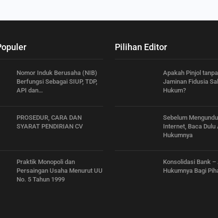
Populer
Pilihan Editor
Nomor Induk Berusaha (NIB)
Apakah Pinjol tanp
Berfungsi Sebagai SIUP, TDP,
Jaminan Fidusia Sa
API dan…
Hukum?
PROSEDUR, CARA DAN
Sebelum Mengunduh
SYARAT PENDIRIAN CV
Internet, Baca Dulu
Hukumnya
Praktik Monopoli dan
Konsolidasi Bank –
Persaingan Usaha Menurut UU
Hukumnya Bagi Pih
No. 5 Tahun 1999