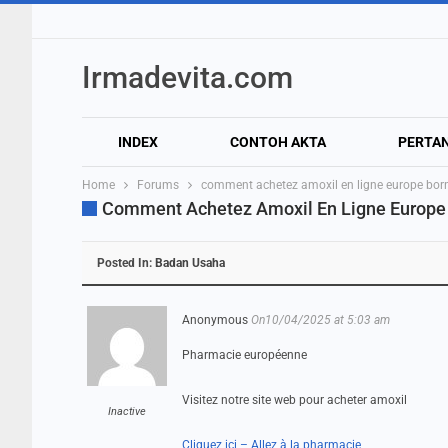
Irmadevita.com
INDEX
CONTOH AKTA
PERTA
Home
Forums
comment achetez amoxil en ligne europe bo
Comment Achetez Amoxil En Ligne Europ
Posted In:
Badan Usaha
Anonymous
On10/04/2025 at 5:03 am
Pharmacie européenne
Visitez notre site web pour acheter amoxil
Inactive
Cliquez ici – Allez à la pharmacie