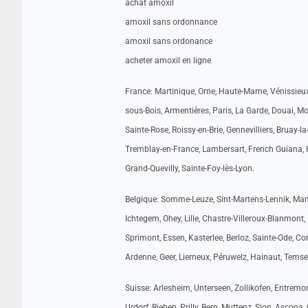
achat amoxil
amoxil sans ordonnance
amoxil sans ordonance
acheter amoxil en ligne
France: Martinique, Orne, Haute-Marne, Vénissieux
sous-Bois, Armentières, Paris, La Garde, Douai, M
Sainte-Rose, Roissy-en-Brie, Gennevilliers, Bruay-la
Tremblay-en-France, Lambersart, French Guiana, H
Grand-Quevilly, Sainte-Foy-lès-Lyon.
Belgique: Somme-Leuze, Sint-Martens-Lennik, Man
Ichtegem, Ohey, Lille, Chastre-Villeroux-Blanmont, 
Sprimont, Essen, Kasterlee, Berloz, Sainte-Ode, 
Ardenne, Geer, Lierneux, Péruwelz, Hainaut, Tems
Suisse: Arlesheim, Unterseen, Zollikofen, Entremo
Urdorf, Riehen, Prilly, Bern, Muttenz, Sion, Ascon