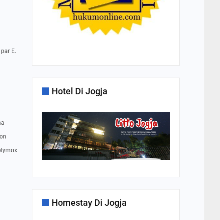
 par E.
Hotel Di Jogja
na
xon
olymox
Homestay Di Jogja