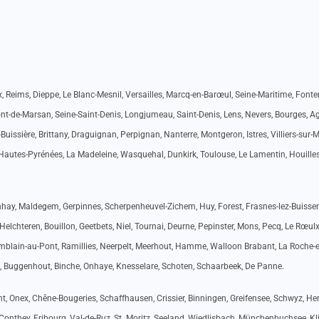
, Reims, Dieppe, Le Blanc-Mesnil, Versailles, Marcq-en-Barœul, Seine-Maritime, Fonte
ont-de-Marsan, Seine-Saint-Denis, Longjumeau, Saint-Denis, Lens, Nevers, Bourges, A
-Buissière, Brittany, Draguignan, Perpignan, Nanterre, Montgeron, Istres, Villiers-sur-
autes-Pyrénées, La Madeleine, Wasquehal, Dunkirk, Toulouse, Le Lamentin, Houilles
hay, Maldegem, Gerpinnes, Scherpenheuvel-Zichem, Huy, Forest, Frasnes-lez-Buissen
Helchteren, Bouillon, Geetbets, Niel, Tournai, Deurne, Pepinster, Mons, Pecq, Le Rœulx
Comblain-au-Pont, Ramillies, Neerpelt, Meerhout, Hamme, Walloon Brabant, La Roche-
e, Buggenhout, Binche, Onhaye, Knesselare, Schoten, Schaarbeek, De Panne.
nt, Onex, Chêne-Bougeries, Schaffhausen, Crissier, Binningen, Greifensee, Schwyz, Her
a, Conthey, Fribourg, Val-de-Ruz, St. Moritz, Seeland, Wiedlisbach, Münchenbuchsee, K