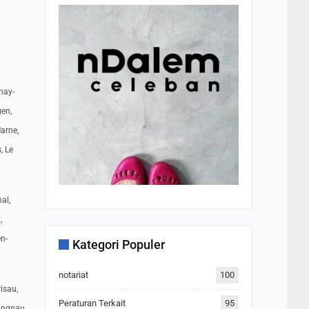
nay-
gen,
Marne,
, Le
al,
,
en-
Kategori Populer
notariat
100
isau,
Peraturan Terkait
95
lingnau,