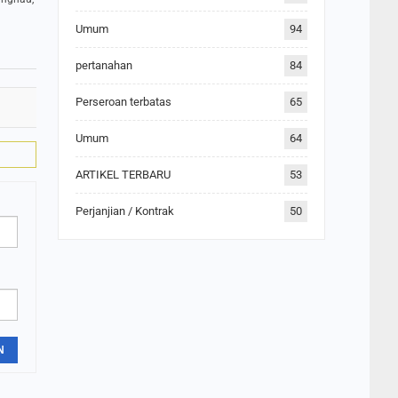
Umum
94
pertanahan
84
Perseroan terbatas
65
Umum
64
ARTIKEL TERBARU
53
Perjanjian / Kontrak
50
N