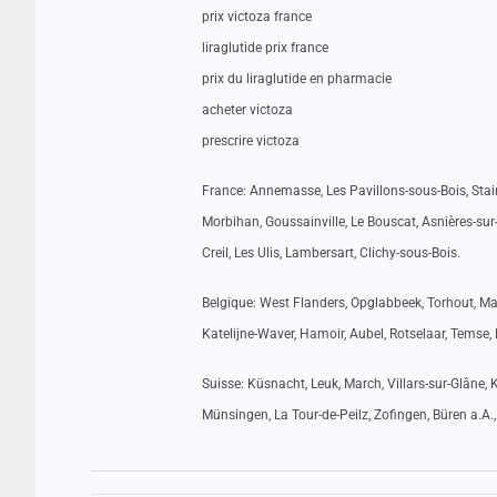
prix victoza france
liraglutide prix france
prix du liraglutide en pharmacie
acheter victoza
prescrire victoza
France: Annemasse, Les Pavillons-sous-Bois, Stains
Morbihan, Goussainville, Le Bouscat, Asnières-sur-
Creil, Les Ulis, Lambersart, Clichy-sous-Bois.
Belgique: West Flanders, Opglabbeek, Torhout, Mach
Katelijne-Waver, Hamoir, Aubel, Rotselaar, Temse,
Suisse: Küsnacht, Leuk, March, Villars-sur-Glâne, K
Münsingen, La Tour-de-Peilz, Zofingen, Büren a.A.