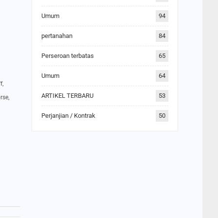
Umum
94
pertanahan
84
Perseroan terbatas
65
Umum
64
f,
ARTIKEL TERBARU
53
rse,
Perjanjian / Kontrak
50