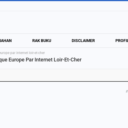
NAHAN
RAK BUKU
DISCLAIMER
PROFI
pe par internet loir-et-cher
 Europe Par Internet Loir-Et-Cher
#