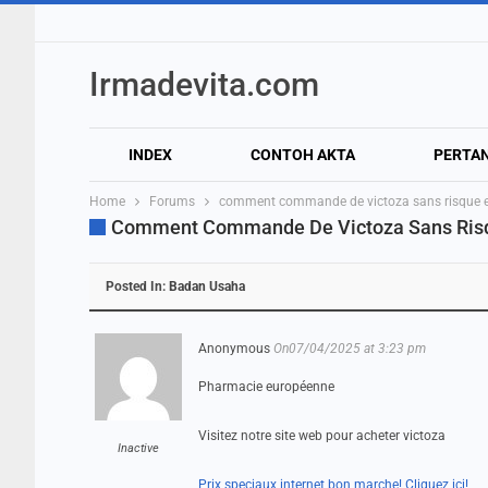
Irmadevita.com
INDEX
CONTOH AKTA
PERTA
Home
Forums
comment commande de victoza sans risque euro
Comment Commande De Victoza Sans Risque
Posted In:
Badan Usaha
Anonymous
On07/04/2025 at 3:23 pm
Pharmacie européenne
Visitez notre site web pour acheter victoza
Inactive
Prix speciaux internet bon marche! Cliquez ici!