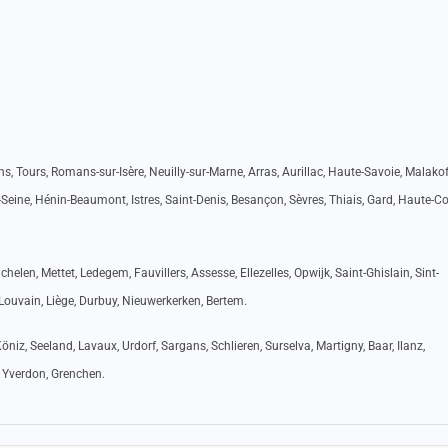
, Tours, Romans-sur-Isère, Neuilly-sur-Marne, Arras, Aurillac, Haute-Savoie, Malakof
Seine, Hénin-Beaumont, Istres, Saint-Denis, Besançon, Sèvres, Thiais, Gard, Haute-Co
elen, Mettet, Ledegem, Fauvillers, Assesse, Ellezelles, Opwijk, Saint-Ghislain, Sint-
 Louvain, Liège, Durbuy, Nieuwerkerken, Bertem.
öniz, Seeland, Lavaux, Urdorf, Sargans, Schlieren, Surselva, Martigny, Baar, Ilanz,
, Yverdon, Grenchen.