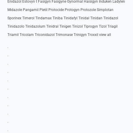
Enidazol Estovyn t Fasigyn Fasigyne Gynormal Haisigyn Induken Ladylen
Midazole Pangamil Pletil Protocide Protogyn Protozole Simplotan
Sporinex Timerol Tindamax Tiniba Tinidafyl Tinidal Tinidan Tinidazol
Tinidazolo Tinidazolum Tinidral Tinigen Tinizol Tiprogyn Tizol Triagil
Triamil Tricolam Triconidazol Trimonase Trinigyn Troxxil view all
.
.
.
.
.
.
.
.
.
.
.