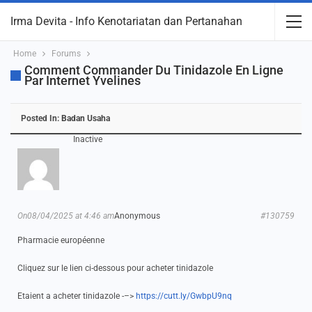
Irma Devita - Info Kenotariatan dan Pertanahan
Home
Forums
Comment Commander Du Tinidazole En Ligne
Par Internet Yvelines
Posted In:
Badan Usaha
Inactive
On08/04/2025 at 4:46 am
Anonymous
#130759
Pharmacie européenne
Cliquez sur le lien ci-dessous pour acheter tinidazole
Etaient a acheter tinidazole -–>
https://cutt.ly/GwbpU9nq