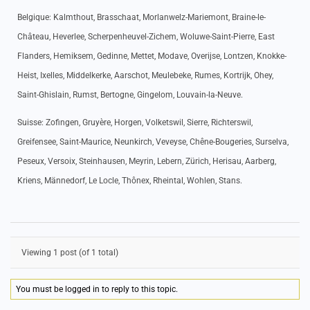
Belgique: Kalmthout, Brasschaat, Morlanwelz-Mariemont, Braine-le-
Château, Heverlee, Scherpenheuvel-Zichem, Woluwe-Saint-Pierre, East
Flanders, Hemiksem, Gedinne, Mettet, Modave, Overijse, Lontzen, Knokke-
Heist, Ixelles, Middelkerke, Aarschot, Meulebeke, Rumes, Kortrijk, Ohey,
Saint-Ghislain, Rumst, Bertogne, Gingelom, Louvain-la-Neuve.
Suisse: Zofingen, Gruyère, Horgen, Volketswil, Sierre, Richterswil,
Greifensee, Saint-Maurice, Neunkirch, Veveyse, Chêne-Bougeries, Surselva,
Peseux, Versoix, Steinhausen, Meyrin, Lebern, Zürich, Herisau, Aarberg,
Kriens, Männedorf, Le Locle, Thônex, Rheintal, Wohlen, Stans.
Viewing 1 post (of 1 total)
You must be logged in to reply to this topic.