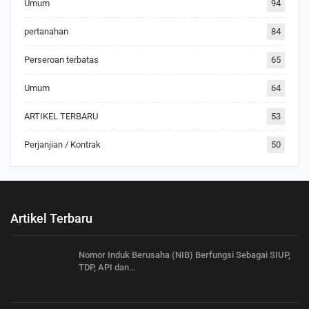
Umum
94
pertanahan
84
Perseroan terbatas
65
Umum
64
ARTIKEL TERBARU
53
Perjanjian / Kontrak
50
Artikel Terbaru
Nomor Induk Berusaha (NIB) Berfungsi Sebagai SIUP,
TDP, API dan…