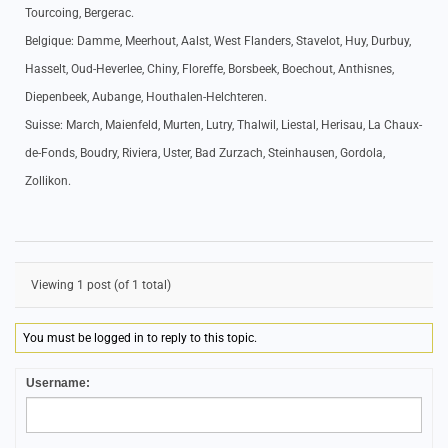
Tourcoing, Bergerac.
Belgique: Damme, Meerhout, Aalst, West Flanders, Stavelot, Huy, Durbuy,
Hasselt, Oud-Heverlee, Chiny, Floreffe, Borsbeek, Boechout, Anthisnes,
Diepenbeek, Aubange, Houthalen-Helchteren.
Suisse: March, Maienfeld, Murten, Lutry, Thalwil, Liestal, Herisau, La Chaux-
de-Fonds, Boudry, Riviera, Uster, Bad Zurzach, Steinhausen, Gordola,
Zollikon.
Viewing 1 post (of 1 total)
You must be logged in to reply to this topic.
Username: