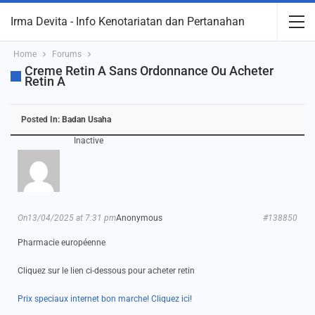
Irma Devita - Info Kenotariatan dan Pertanahan
Home
Forums
Creme Retin A Sans Ordonnance Ou Acheter
Retin A
Posted In:
Badan Usaha
Inactive
On13/04/2025 at 7:31 pm
Anonymous
#138850
Pharmacie européenne
Cliquez sur le lien ci-dessous pour acheter retin
Prix speciaux internet bon marche! Cliquez ici!