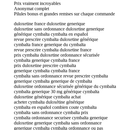
Prix vraiment incroyables
Anonymat complet
Pilules bonus et grandes remises sur chaque commande
duloxetine france duloxetine generique
duloxetine sans ordonnance duloxetine generique
générique cymbalta cymbalta en español
revue prescrire cymbalta duloxetine générique
cymbalta france generique du cymbalta
revue prescrire cymbalta duloxetine france
prix cymbalta duloxetine ordonnance sécurisée
cymbalta generique cymbalta france
prix duloxetine prescrire cymbalta
generique cymbalta cymbalta france
cymbalta sans ordonnance revue prescrire cymbalta
generique cymbalta generique de cymbalta
duloxetine ordonnance sécurisée générique du cymbalta
cymbalta generique 30 mg générique cymbalta
duloxetine générique cymbalta achat
acheter cymbalta duloxétine générique
cymbalta en español combien coute cymbalta
cymbalta sans ordonnance cymbalta prix
cymbalta ordonnance securisee cymbalta generique
duloxetine generique cymbalta sans ordonnance
generique cymbalta cymbalta ordonnance ou pas