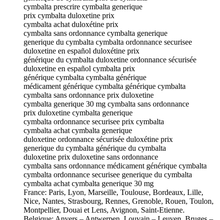
cymbalta prescrire cymbalta generique
prix cymbalta duloxetine prix
cymbalta achat duloxétine prix
cymbalta sans ordonnance cymbalta generique
generique du cymbalta cymbalta ordonnance securisee
duloxetine en español duloxétine prix
générique du cymbalta duloxetine ordonnance sécurisée
duloxetine en español cymbalta prix
générique cymbalta cymbalta générique
médicament générique cymbalta générique cymbalta
cymbalta sans ordonnance prix duloxetine
cymbalta generique 30 mg cymbalta sans ordonnance
prix duloxetine cymbalta generique
cymbalta ordonnance securisee prix cymbalta
cymbalta achat cymbalta generique
duloxetine ordonnance sécurisée duloxétine prix
generique du cymbalta générique du cymbalta
duloxetine prix duloxetine sans ordonnance
cymbalta sans ordonnance médicament générique cymbalta
cymbalta ordonnance securisee generique du cymbalta
cymbalta achat cymbalta generique 30 mg
France: Paris, Lyon, Marseille, Toulouse, Bordeaux, Lille,
Nice, Nantes, Strasbourg, Rennes, Grenoble, Rouen, Toulon,
Montpellier, Douai et Lens, Avignon, Saint-Etienne.
Belgique: Anvers – Antwerpen, Louvain – Leuven, Bruges –