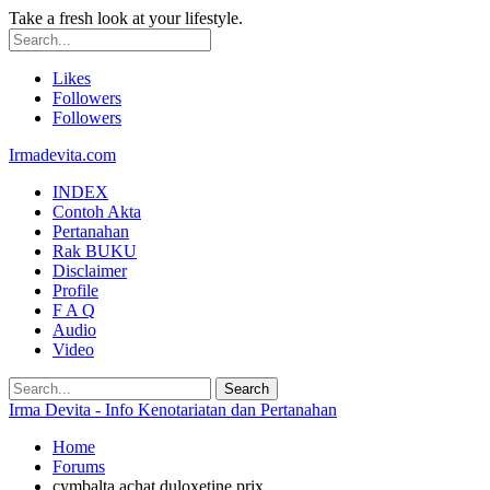
Take a fresh look at your lifestyle.
Likes
Followers
Followers
Irmadevita.com
INDEX
Contoh Akta
Pertanahan
Rak BUKU
Disclaimer
Profile
F A Q
Audio
Video
Irma Devita - Info Kenotariatan dan Pertanahan
Home
Forums
cymbalta achat duloxetine prix