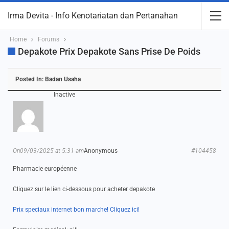
Irma Devita - Info Kenotariatan dan Pertanahan
Home
Forums
Depakote Prix Depakote Sans Prise De Poids
Posted In:
Badan Usaha
Inactive
On09/03/2025 at 5:31 am
Anonymous
#104458
Pharmacie européenne
Cliquez sur le lien ci-dessous pour acheter depakote
Prix speciaux internet bon marche! Cliquez ici!