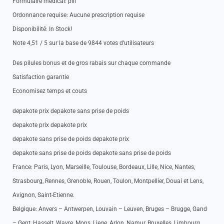
Formulaire medical: pill
Ordonnance requise: Aucune prescription requise
Disponibilité: In Stock!
Note 4,51 / 5 sur la base de 9844 votes d’utilisateurs
Des pilules bonus et de gros rabais sur chaque commande
Satisfaction garantie
Economisez temps et couts
depakote prix depakote sans prise de poids
depakote prix depakote prix
depakote sans prise de poids depakote prix
depakote sans prise de poids depakote sans prise de poids
France: Paris, Lyon, Marseille, Toulouse, Bordeaux, Lille, Nice, Nantes,
Strasbourg, Rennes, Grenoble, Rouen, Toulon, Montpellier, Douai et Lens,
Avignon, Saint-Etienne.
Belgique: Anvers – Antwerpen, Louvain – Leuven, Bruges – Brugge, Gand
– Gent, Hasselt, Wavre, Mons, Liege, Arlon, Namur, Bruxelles, Limbourg.